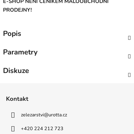
E-SHOP NENÍ CENÍKEM MALOOBCHODNÍ
PRODEJNY!
Popis
Parametry
Diskuze
Z
á
Kontakt
p
a
zelezarstvi
@
urotta.cz
t
í
+420 224 212 723