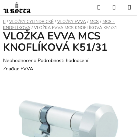
Přejít
Hledat
NÁKUP
na
KOŠÍK
obsah
DOMŮ
/
VLOŽKY CYLINDRICKÉ
/
VLOŽKY EVVA
/
MCS
/
MCS -
KNOFLÍKOVÁ
/
VLOŽKA EVVA MCS KNOFLÍKOVÁ K51/31
VLOŽKA EVVA MCS
KNOFLÍKOVÁ K51/31
Průměrné
Neohodnoceno
Podrobnosti hodnocení
hodnocení
Značka:
EVVA
produktu
je
0,0
z
5
hvězdiček.