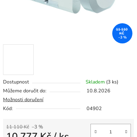
11 110
KČ
–3 %
Dostupnost
Skladem
(3 ks)
Můžeme doručit do:
10.8.2026
Možnosti doručení
Kód:
04902
11 110 Kč
–3 %
10 777 Kč
/ ks