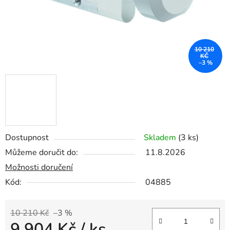
10 210
KČ
–3 %
Dostupnost
Skladem
(3 ks)
Můžeme doručit do:
11.8.2026
Možnosti doručení
Kód:
04885
10 210 Kč
–3 %
9 904 Kč
/ ks