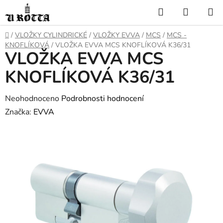
Přejít
Hledat
NÁKUP
na
KOŠÍK
obsah
DOMŮ
/
VLOŽKY CYLINDRICKÉ
/
VLOŽKY EVVA
/
MCS
/
MCS -
KNOFLÍKOVÁ
/
VLOŽKA EVVA MCS KNOFLÍKOVÁ K36/31
VLOŽKA EVVA MCS
KNOFLÍKOVÁ K36/31
Průměrné
Neohodnoceno
Podrobnosti hodnocení
hodnocení
Značka:
EVVA
produktu
je
0,0
z
5
hvězdiček.