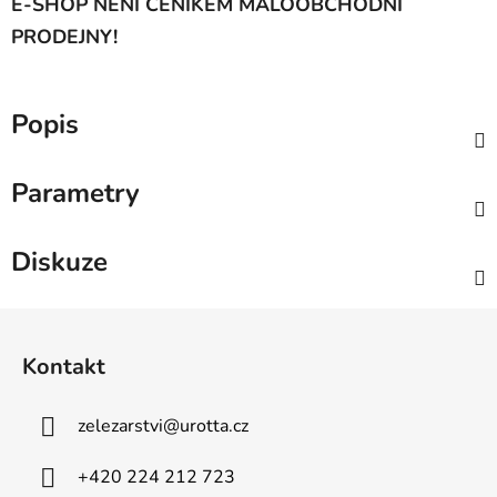
E-SHOP NENÍ CENÍKEM MALOOBCHODNÍ
PRODEJNY!
Popis
Parametry
Diskuze
Z
á
Kontakt
p
a
zelezarstvi
@
urotta.cz
t
í
+420 224 212 723