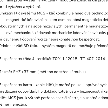
Ochrana proti vytažení a vytržení - modulové konstrukční prov
proti vytažení a vytržení.
Unikátní klíč systému MCS - klíč kombinuje hned dvě technologi
- magnetické kódování: celkem osminásobná magnetická detek
oboustranných a na sobě nezávislých, permanentně magnetizov
- dvě mechanická kódování: mechanické kódování navíc díky
přídavnému kódování ručí za nepřekonatelnou bezpečnost.
Odolnost vůči 3D tisku - systém magnetů neumožňuje překonán
Bezpečnostní třída 4. certifikát T0011 / 2015, TT-407-2014
Rozměr EHZ +37 mm ( měřeno od středu šroubu )
Bezpečnostní karta - kopie klíčů je možná pouze u oprávněných
předložení odpovídajícího dokladu totožnosti – bezpečnostní k
klíče MCS jsou k výrobě potřeba speciální stroje a značné odbor
téměř nemožná.