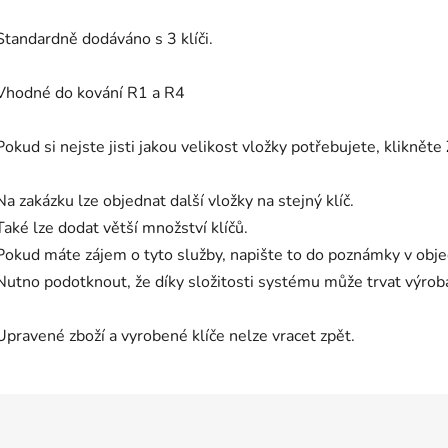
Standardně dodáváno s 3 klíči.
Vhodné do kování R1 a R4
Pokud si nejste jisti jakou velikost vložky potřebujete, klikněte
Na zakázku lze objednat další vložky na stejný klíč.
Také lze dodat větší množství klíčů.
Pokud máte zájem o tyto služby, napište to do poznámky v ob
Nutno podotknout, že díky složitosti systému může trvat výroba 
Upravené zboží a vyrobené klíče nelze vracet zpět.