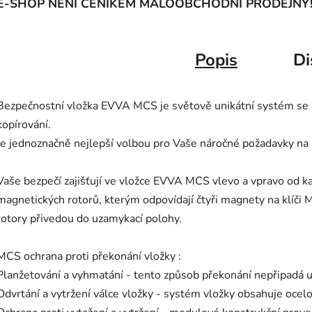
E-SHOP NENÍ CENÍKEM MALOOBCHODNÍ PRODEJNY
Popis
Di
Bezpečnostní vložka EVVA MCS je světově unikátní systém s
kopírování.
Je jednoznačně nejlepší volbou pro Vaše náročné požadavky na
Vaše bezpečí zajišťují ve vložce EVVA MCS vlevo a vpravo od k
magnetických rotorů, kterým odpovídají čtyři magnety na klíči
rotory přivedou do uzamykací polohy.
MCS ochrana proti překonání vložky :
Planžetování a vyhmatání - tento způsob překonání nepřipadá
Odvrtání a vytržení válce vložky - systém vložky obsahuje ocelo