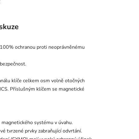
!
skuze
e 100% ochranou proti neoprávněnému
 bezpečnost.
análu klíče celkem osm volně otočných
 MCS. Příslušným klíčem se magnetické
 u magnetického systému v úvahu.
vé tvrzené prvky zabraňující odvrtání.