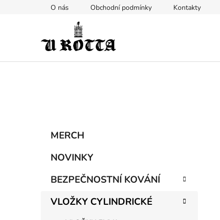
Přejít
O nás
Obchodní podmínky
Kontakty
na
obsah
P
K
Přeskočit
MERCH
a
kategorie
o
t
s
NOVINKY
e
t
g
BEZPEČNOSTNÍ KOVÁNÍ
r
o
a
r
VLOŽKY CYLINDRICKÉ
i
n
e