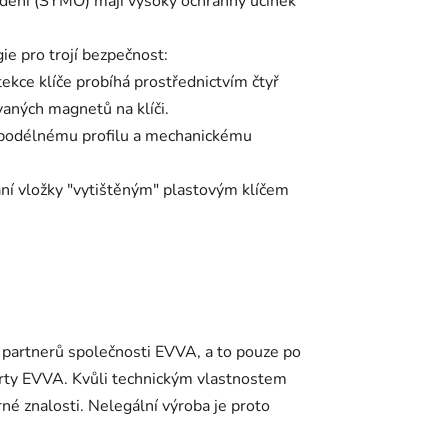
edení (SYMO) mají vysoký ochranný účinek
e pro trojí bezpečnost:
ce klíče probíhá prostřednictvím čtyř
aných magnetů na klíči.
 podélnému profilu a mechanickému
í vložky "vytištěným" plastovým klíčem
 partnerů společnosti EVVA, a to pouze po
arty EVVA. Kvůli technickým vlastnostem
né znalosti. Nelegální výroba je proto