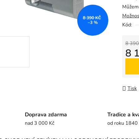
Můžeme
0,0
Možnos
z
8 390 KČ
–3 %
5
Kód:
hvězdič
8 390
8 
Měrná
Tisk
Doprava zdarma
Tradice a kv
nad 3 000 Kč
od roku 1840