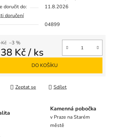
 doručit do:
11.8.2026
ti doručení
04899
ek.
 Kč
–3 %
138 Kč
/ ks
 cena:
DO KOŠÍKU
Zeptat se
Sdílet
Kamenná pobočka
alita
v Praze na Starém
městě