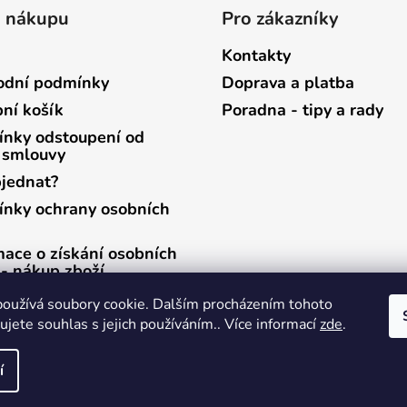
o nákupu
Pro zákazníky
Kontakty
dní podmínky
Doprava a platba
ní košík
Poradna - tipy a rady
nky odstoupení od
 smlouvy
bjednat?
nky ochrany osobních
mace o získání osobních
 - nákup zboží
mace o získání osobních
oužívá soubory cookie. Dalším procházením tohoto
 - zasílání newsletterů
jete souhlas s jejich používáním.. Více informací
zde
.
í
ráva vyhrazena.