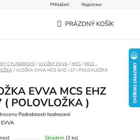
Přihlášení
Registrace
PRÁZDNÝ KOŠÍK
NÁKUPNÍ
KOŠÍK
KY CYLINDRICKÉ
/
VLOŽKY EVVA
/
MCS
/
MCS -
LOŽKA
/
VLOŽKA EVVA MCS EHZ +37 ( POLOVLOŽKA
OŽKA EVVA MCS EHZ
7 ( POLOVLOŽKA )
né
dnoceno
Podrobnosti hodnocení
ení
:
EVVA
tu
nost
Skladem
(3 ks)