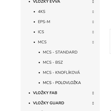
n
VLOŽKY EVVA
í
p
4KS
a
EPS-M
n
e
ICS
l
MCS
MCS - STANDARD
MCS - BSZ
MCS - KNOFLÍKOVÁ
MCS - POLOVLOŽKA
VLOŽKY FAB
VLOŽKY GUARD