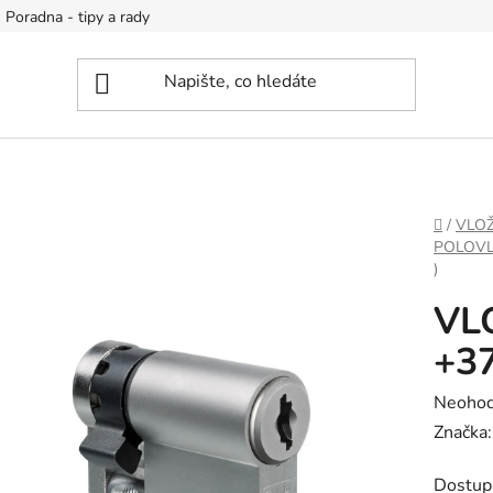
Poradna - tipy a rady
DOMŮ
/
VLOŽ
POLOV
)
VL
+3
Průměr
Neoho
hodnoc
Značka
produk
Dostup
je