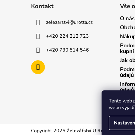
á
Kontakt
Vše 
p
a
O nás
zelezarstvi
@
urotta.cz
t
Obcho
í
+420 224 212 723
Nákup
Podmí
+420 730 514 546
kupní
Jak o
Podmí
údajů
Infor
údajů
Infor
Tento web p
údajů
webu vyjadřu
Nastaven
Copyright 2026
Železářství U Rotta
. Všechna p