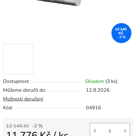
12 140
KČ
–3 %
Dostupnost
Skladem
(3 ks)
Můžeme doručit do:
12.8.2026
Možnosti doručení
Kód:
04916
12 140 Kč
–3 %
11 776 Kč
/ ks