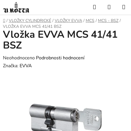
Přejít
Hledat
NÁKUP
na
KOŠÍK
obsah
DOMŮ
/
VLOŽKY CYLINDRICKÉ
/
VLOŽKY EVVA
/
MCS
/
MCS - BSZ
/
VLOŽKA EVVA MCS 41/41 BSZ
Vložka EVVA MCS 41/41
BSZ
Průměrné
Neohodnoceno
Podrobnosti hodnocení
hodnocení
Značka:
EVVA
produktu
je
0,0
z
5
hvězdiček.