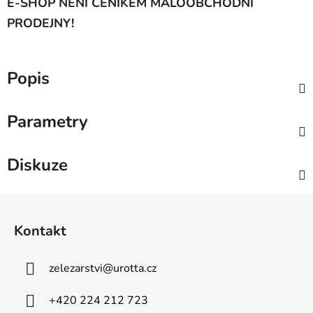
E-SHOP NENÍ CENÍKEM MALOOBCHODNÍ
PRODEJNY!
Popis
Parametry
Diskuze
Z
á
Kontakt
p
a
zelezarstvi
@
urotta.cz
t
í
+420 224 212 723