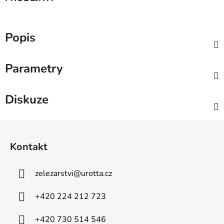
Popis
Parametry
Diskuze
Z
á
Kontakt
p
a
zelezarstvi
@
urotta.cz
t
í
+420 224 212 723
+420 730 514 546