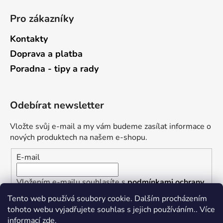
Pro zákazníky
Kontakty
Doprava a platba
Poradna - tipy a rady
Odebírat newsletter
Vložte svůj e-mail a my vám budeme zasílat informace o
nových produktech na našem e-shopu.
E-mail
Vložením e-mailu souhlasíte s
podmínkami ochrany
osobních údajů
Tento web používá soubory cookie. Dalším procházením
tohoto webu vyjadřujete souhlas s jejich používáním.. Více
PŘIHLÁSIT SE
informací
zde
.