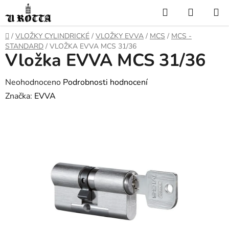
Přejít
Hledat
NÁKUP
na
KOŠÍK
obsah
DOMŮ
/
VLOŽKY CYLINDRICKÉ
/
VLOŽKY EVVA
/
MCS
/
MCS -
STANDARD
/
VLOŽKA EVVA MCS 31/36
Vložka EVVA MCS 31/36
Průměrné
Neohodnoceno
Podrobnosti hodnocení
hodnocení
Značka:
EVVA
produktu
je
0,0
z
5
hvězdiček.