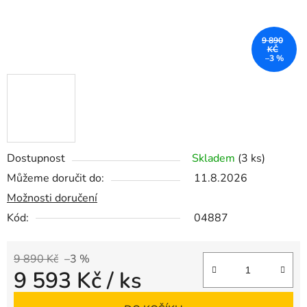
9 890
KČ
–3 %
Dostupnost
Skladem
(3 ks)
Můžeme doručit do:
11.8.2026
Možnosti doručení
Kód:
04887
9 890 Kč
–3 %
9 593 Kč
/ ks
Měrná cena: