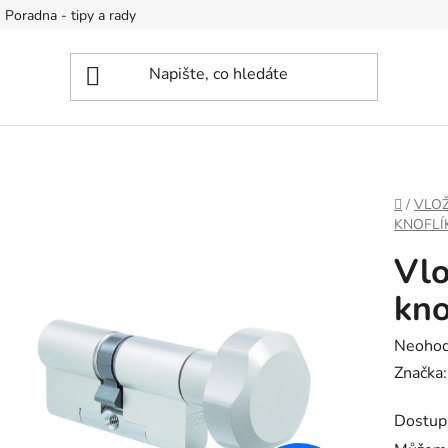
Poradna - tipy a rady
DOMŮ
/
VLOŽ
KNOFLÍ
Vl
kno
Průměr
Neoho
hodnoc
Značka
produk
Dostup
je