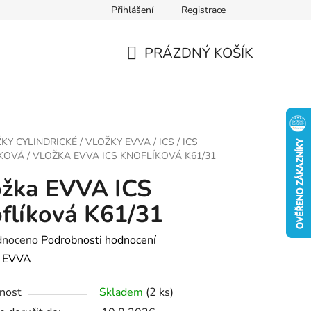
Přihlášení
Registrace
PRÁZDNÝ KOŠÍK
NÁKUPNÍ
KOŠÍK
KY CYLINDRICKÉ
/
VLOŽKY EVVA
/
ICS
/
ICS
KOVÁ
/
VLOŽKA EVVA ICS KNOFLÍKOVÁ K61/31
ožka EVVA ICS
flíková K61/31
né
dnoceno
Podrobnosti hodnocení
ení
:
EVVA
tu
nost
Skladem
(2 ks)