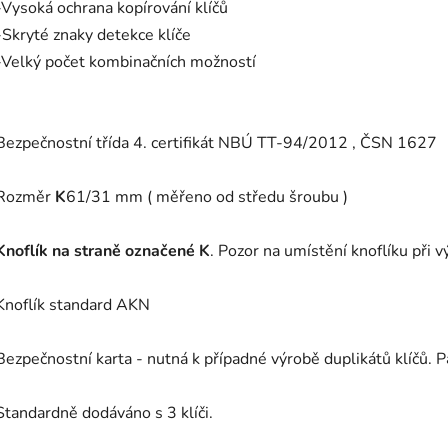
-Vysoká ochrana kopírování klíčů
-Skryté znaky detekce klíče
-Velký počet kombinačních možností
Bezpečnostní třída 4. certifikát NBÚ TT-94/2012 , ČSN 1627
Rozměr
K
61/31 mm ( měřeno od středu šroubu )
Knoflík na straně označené K
. Pozor na umístění knoflíku při v
Knoflík standard AKN
Bezpečnostní karta - nutná k případné výrobě duplikátů klíčů. 
Standardně dodáváno s 3 klíči.