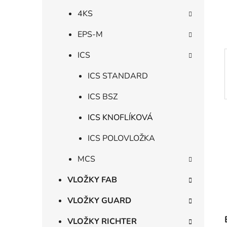
í
p
4KS
a
EPS-M
n
e
ICS
l
ICS STANDARD
ICS BSZ
ICS KNOFLÍKOVÁ
ICS POLOVLOŽKA
MCS
VLOŽKY FAB
VLOŽKY GUARD
VLOŽKY RICHTER