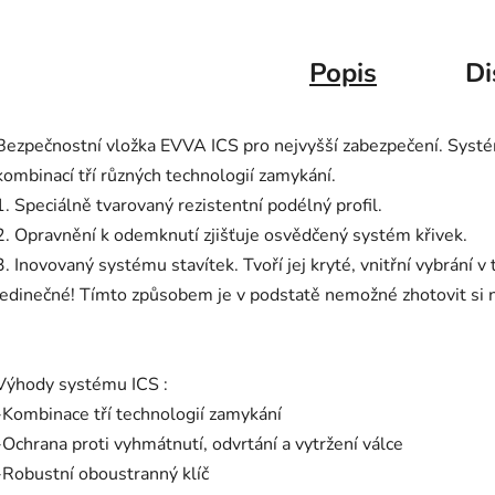
Popis
Di
Bezpečnostní vložka EVVA ICS pro nejvyšší zabezpečení. Systém
kombinací tří různých technologií zamykání.
1. Speciálně tvarovaný rezistentní podélný profil.
2. Opravnění k odemknutí zjišťuje osvědčený systém křivek.
3. Inovovaný systému stavítek. Tvoří jej kryté, vnitřní vybrání v
jedinečné! Tímto způsobem je v podstatě nemožné zhotovit si
Výhody systému ICS :
-Kombinace tří technologií zamykání
-Ochrana proti vyhmátnutí, odvrtání a vytržení válce
-Robustní oboustranný klíč