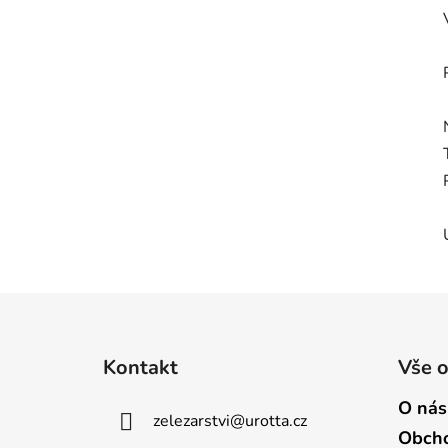
Z
á
Kontakt
Vše 
p
a
O nás
zelezarstvi
@
urotta.cz
t
Obcho