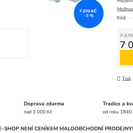
Můžeme
0,0
Možnos
z
7 270 KČ
–3 %
5
Kód:
hvězdič
7 270
7 
Měrná
Tisk
Doprava zdarma
Tradice a kv
nad 3 000 Kč
od roku 1840
E-SHOP NENÍ CENÍKEM MALOOBCHODNÍ PRODEJNY