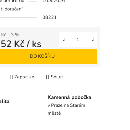
 doručit do:
10.8.2026
ti doručení
08221
ek.
 Kč
–3 %
052 Kč
/ ks
 cena:
DO KOŠÍKU
Zeptat se
Sdílet
Kamenná pobočka
alita
v Praze na Starém
městě
!