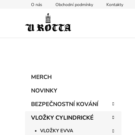
Přejít
O nás
Obchodní podmínky
Kontakty
na
obsah
P
K
Přeskočit
MERCH
a
kategorie
o
t
s
NOVINKY
e
t
g
BEZPEČNOSTNÍ KOVÁNÍ
r
o
a
r
VLOŽKY CYLINDRICKÉ
i
n
e
n
VLOŽKY EVVA