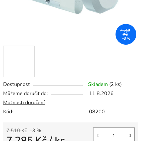
7 510
KČ
–3 %
Dostupnost
Skladem
(2 ks)
Můžeme doručit do:
11.8.2026
Možnosti doručení
Kód:
08200
7 510 Kč
–3 %
7 285 Kč
/ ks