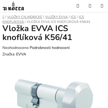
Přejít
Hledat
NÁKUP
na
KOŠÍK
obsah
DOMŮ
/
VLOŽKY CYLINDRICKÉ
/
VLOŽKY EVVA
/
ICS
/
ICS
KNOFLÍKOVÁ
/
VLOŽKA EVVA ICS KNOFLÍKOVÁ K56/41
Vložka EVVA ICS
knoflíková K56/41
Průměrné
Neohodnoceno
Podrobnosti hodnocení
hodnocení
Značka:
EVVA
produktu
je
0,0
z
5
hvězdiček.