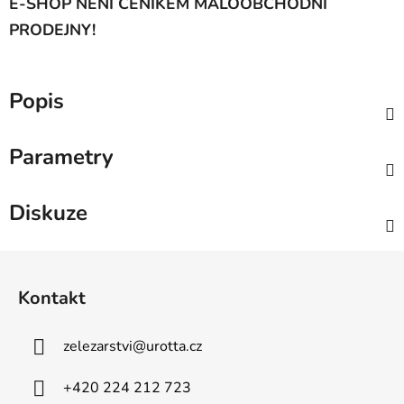
E-SHOP NENÍ CENÍKEM MALOOBCHODNÍ
PRODEJNY!
Popis
Parametry
Diskuze
Z
á
Kontakt
p
a
zelezarstvi
@
urotta.cz
t
í
+420 224 212 723