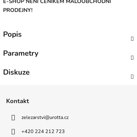
E-SHOP NENÍ CENÍKEM MALOOBCHODNÍ
PRODEJNY!
Popis
Parametry
Diskuze
Z
á
Kontakt
p
a
zelezarstvi
@
urotta.cz
t
í
+420 224 212 723