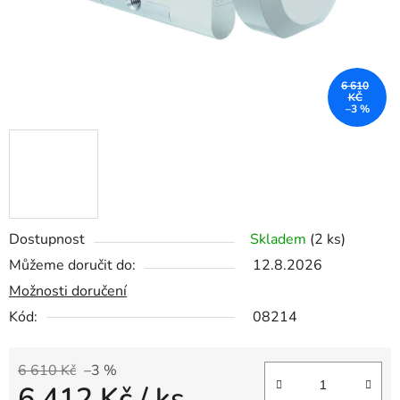
6 610
KČ
–3 %
Dostupnost
Skladem
(2 ks)
Můžeme doručit do:
12.8.2026
Možnosti doručení
Kód:
08214
6 610 Kč
–3 %
6 412 Kč
/ ks