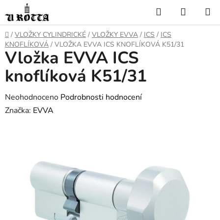
Přejít
Hledat
NÁKUP
na
KOŠÍK
obsah
DOMŮ
/
VLOŽKY CYLINDRICKÉ
/
VLOŽKY EVVA
/
ICS
/
ICS
KNOFLÍKOVÁ
/
VLOŽKA EVVA ICS KNOFLÍKOVÁ K51/31
Vložka EVVA ICS
knoflíková K51/31
Průměrné
Neohodnoceno
Podrobnosti hodnocení
hodnocení
Značka:
EVVA
produktu
je
0,0
z
5
hvězdiček.