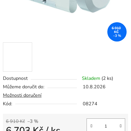
6 910
KČ
–3 %
Dostupnost
Skladem
(2 ks)
Můžeme doručit do:
10.8.2026
Možnosti doručení
Kód:
08274
6 910 Kč
–3 %
6 703 Kč
/ ks