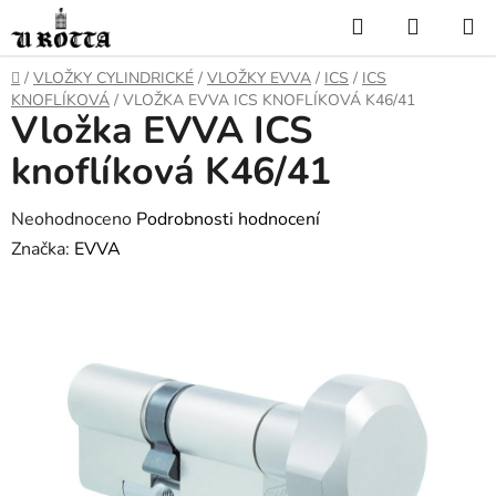
Přejít
Hledat
NÁKUP
na
KOŠÍK
obsah
DOMŮ
/
VLOŽKY CYLINDRICKÉ
/
VLOŽKY EVVA
/
ICS
/
ICS
KNOFLÍKOVÁ
/
VLOŽKA EVVA ICS KNOFLÍKOVÁ K46/41
Vložka EVVA ICS
knoflíková K46/41
Průměrné
Neohodnoceno
Podrobnosti hodnocení
hodnocení
Značka:
EVVA
produktu
je
0,0
z
5
hvězdiček.