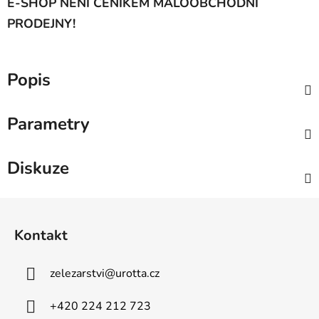
E-SHOP NENÍ CENÍKEM MALOOBCHODNÍ
PRODEJNY!
Popis
Parametry
Diskuze
Z
á
Kontakt
p
a
zelezarstvi
@
urotta.cz
t
í
+420 224 212 723