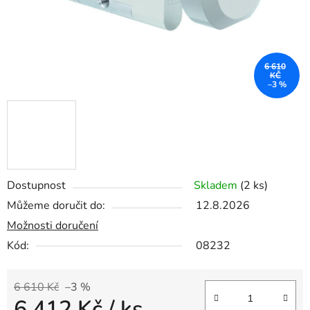
6 610
KČ
–3 %
Dostupnost
Skladem
(2 ks)
Můžeme doručit do:
12.8.2026
Možnosti doručení
Kód:
08232
6 610 Kč
–3 %
6 412 Kč
/ ks