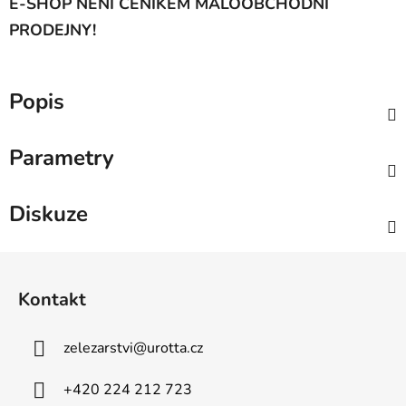
E-SHOP NENÍ CENÍKEM MALOOBCHODNÍ
PRODEJNY!
Popis
Parametry
Diskuze
Z
á
Kontakt
p
a
zelezarstvi
@
urotta.cz
t
í
+420 224 212 723