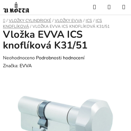
Přejít
Hledat
NÁKUP
na
KOŠÍK
obsah
DOMŮ
/
VLOŽKY CYLINDRICKÉ
/
VLOŽKY EVVA
/
ICS
/
ICS
KNOFLÍKOVÁ
/
VLOŽKA EVVA ICS KNOFLÍKOVÁ K31/51
Vložka EVVA ICS
knoflíková K31/51
Průměrné
Neohodnoceno
Podrobnosti hodnocení
hodnocení
Značka:
EVVA
produktu
je
0,0
z
5
hvězdiček.