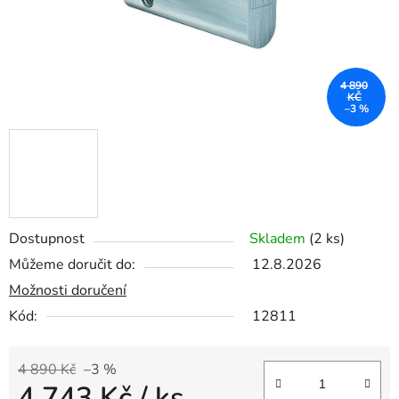
4 890
KČ
–3 %
Dostupnost
Skladem
(2 ks)
Můžeme doručit do:
12.8.2026
Možnosti doručení
Kód:
12811
4 890 Kč
–3 %
4 743 Kč
/ ks