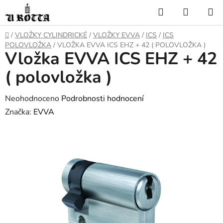
Přejít
Hledat
NÁKUP
na
KOŠÍK
obsah
DOMŮ
/
VLOŽKY CYLINDRICKÉ
/
VLOŽKY EVVA
/
ICS
/
ICS
POLOVLOŽKA
/
VLOŽKA EVVA ICS EHZ + 42 ( POLOVLOŽKA )
Vložka EVVA ICS EHZ + 42
( polovložka )
Průměrné
Neohodnoceno
Podrobnosti hodnocení
hodnocení
Značka:
EVVA
produktu
je
0,0
z
5
hvězdiček.