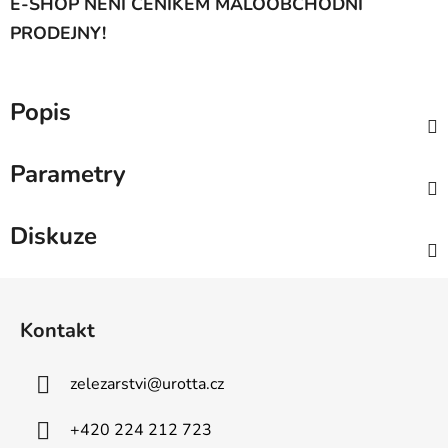
E-SHOP NENÍ CENÍKEM MALOOBCHODNÍ
PRODEJNY!
Popis
Parametry
Diskuze
Z
á
Kontakt
p
a
zelezarstvi
@
urotta.cz
t
í
+420 224 212 723