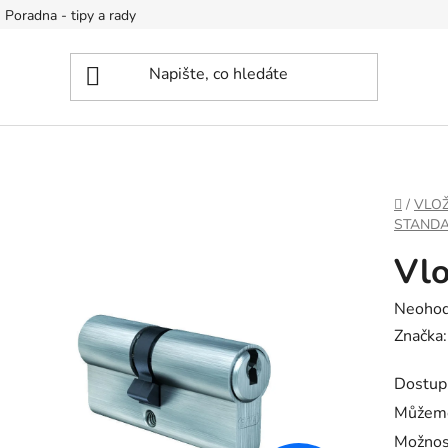
Poradna - tipy a rady
DOMŮ
/
VLOŽ
STAND
Vlo
Průměr
Neoho
hodnoc
Značka
produk
Dostup
je
Můžeme
0,0
Možnos
z