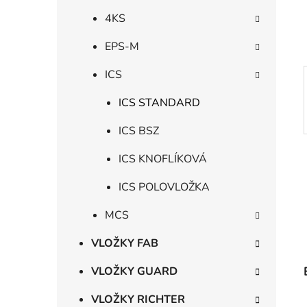
í
p
4KS
a
EPS-M
n
e
ICS
l
ICS STANDARD
ICS BSZ
ICS KNOFLÍKOVÁ
ICS POLOVLOŽKA
MCS
VLOŽKY FAB
VLOŽKY GUARD
VLOŽKY RICHTER