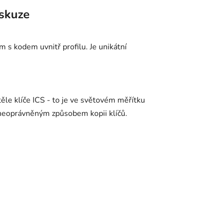
skuze
 s kodem uvnitř profilu. Je unikátní
 těle klíče ICS - to je ve světovém měřítku
 neoprávněným způsobem kopii klíčů.