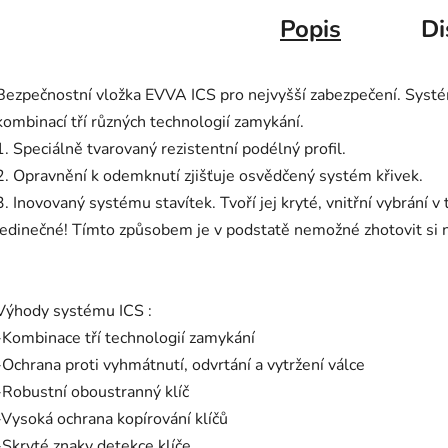
Popis
Di
Bezpečnostní vložka EVVA ICS pro nejvyšší zabezpečení. Systém
kombinací tří různých technologií zamykání.
1. Speciálně tvarovaný rezistentní podélný profil.
2. Opravnění k odemknutí zjišťuje osvědčený systém křivek.
3. Inovovaný systému stavítek. Tvoří jej kryté, vnitřní vybrání v
jedinečné! Tímto způsobem je v podstatě nemožné zhotovit si
Výhody systému ICS :
-Kombinace tří technologií zamykání
-Ochrana proti vyhmátnutí, odvrtání a vytržení válce
-Robustní oboustranný klíč
-Vysoká ochrana kopírování klíčů
-Skryté znaky detekce klíče