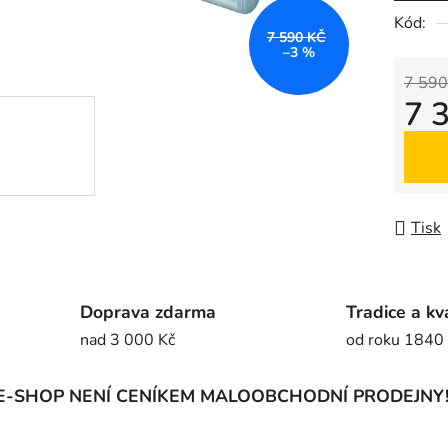
5
Kód:
7 590 KČ
hvězdič
–3 %
7 590
7 
Měrná
Tisk
Doprava zdarma
Tradice a kv
nad 3 000 Kč
od roku 1840
E-SHOP NENÍ CENÍKEM MALOOBCHODNÍ PRODEJNY