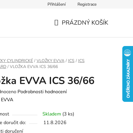
Přihlášení
Registrace
PRÁZDNÝ KOŠÍK
NÁKUPNÍ
KOŠÍK
KY CYLINDRICKÉ
/
VLOŽKY EVVA
/
ICS
/
ICS
ARD
/
VLOŽKA EVVA ICS 36/66
žka EVVA ICS 36/66
né
dnoceno
Podrobnosti hodnocení
ení
:
EVVA
tu
nost
Skladem
(3 ks)
 doručit do:
11.8.2026
ti doručení