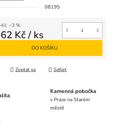
08195
ek.
 Kč
–3 %
362 Kč
/ ks
 cena:
DO KOŠÍKU
Zeptat se
Sdílet
Kamenná pobočka
alita
v Praze na Starém
městě
!