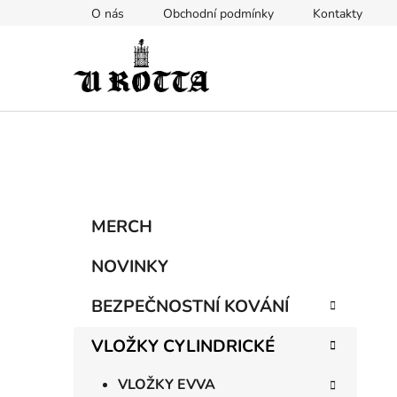
Přejít
O nás
Obchodní podmínky
Kontakty
na
obsah
P
K
Přeskočit
MERCH
a
kategorie
o
t
s
NOVINKY
e
t
g
BEZPEČNOSTNÍ KOVÁNÍ
r
o
a
r
VLOŽKY CYLINDRICKÉ
i
n
e
n
VLOŽKY EVVA