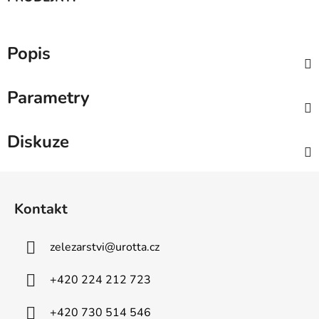
Popis
Parametry
Diskuze
Z
á
Kontakt
p
a
zelezarstvi
@
urotta.cz
t
í
+420 224 212 723
+420 730 514 546