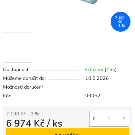
7 190
KČ
–3 %
Dostupnost
Skladem
(2 ks)
Můžeme doručit do:
10.8.2026
Možnosti doručení
Kód:
03052
7 190 Kč
–3 %
6 974 Kč
/ ks
Měrná cena: