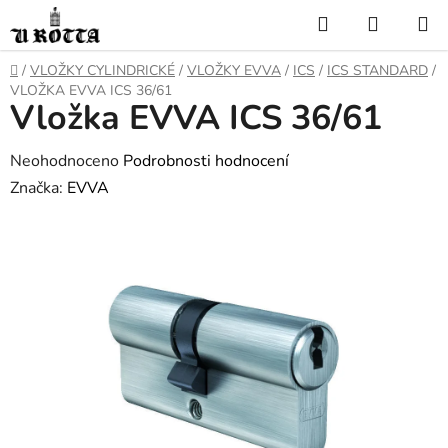
Přejít
Hledat
NÁKUP
na
KOŠÍK
obsah
DOMŮ
/
VLOŽKY CYLINDRICKÉ
/
VLOŽKY EVVA
/
ICS
/
ICS STANDARD
/
VLOŽKA EVVA ICS 36/61
Vložka EVVA ICS 36/61
Průměrné
Neohodnoceno
Podrobnosti hodnocení
hodnocení
Značka:
EVVA
produktu
je
0,0
z
5
hvězdiček.