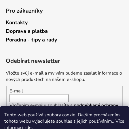
Pro zákazníky
Kontakty
Doprava a platba
Poradna - tipy a rady
Odebírat newsletter
Vložte svůj e-mail a my vám budeme zasílat informace o
nových produktech na našem e-shopu.
E-mail
Vložením e-mailu souhlasíte s
podmínkami ochrany
osobních údajů
Tento web používá soubory cookie. Dalším procházením
tohoto webu vyjadřujete souhlas s jejich používáním.. Více
PŘIHLÁSIT SE
informací
zde
.