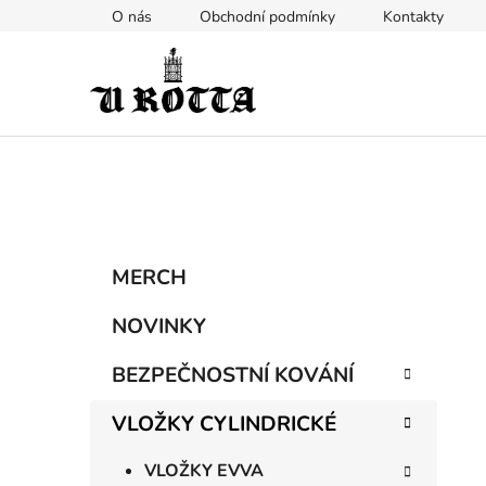
Přejít
O nás
Obchodní podmínky
Kontakty
na
obsah
P
K
Přeskočit
MERCH
a
kategorie
o
t
s
NOVINKY
e
t
g
BEZPEČNOSTNÍ KOVÁNÍ
r
o
a
r
VLOŽKY CYLINDRICKÉ
i
n
e
n
VLOŽKY EVVA