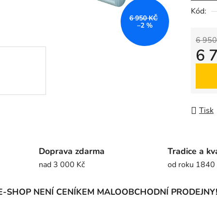
5
Kód:
6 950 KČ
hvězdič
–2 %
6 950
6 
Měrná
Tisk
Doprava zdarma
Tradice a kv
nad 3 000 Kč
od roku 1840
E-SHOP NENÍ CENÍKEM MALOOBCHODNÍ PRODEJNY