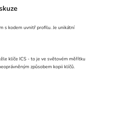
skuze
 s kodem uvnitř profilu. Je unikátní
 těle klíče ICS - to je ve světovém měřítku
 neoprávněným způsobem kopii klíčů.