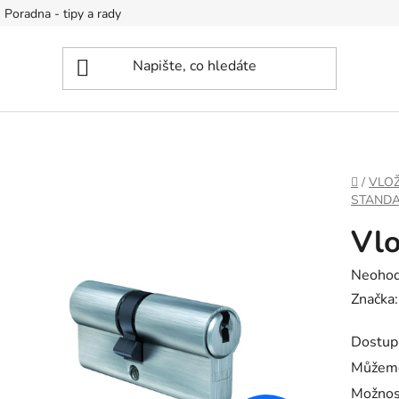
Poradna - tipy a rady
DOMŮ
/
VLOŽ
STAND
Vlo
Průměr
Neoho
hodnoc
Značka
produk
Dostup
je
Můžeme
0,0
Možnos
z