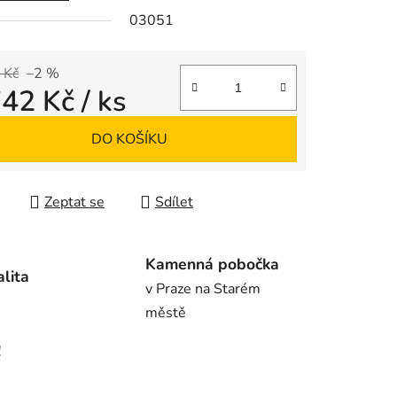
03051
ek.
 Kč
–2 %
742 Kč
/ ks
 cena:
DO KOŠÍKU
Zeptat se
Sdílet
Kamenná pobočka
alita
v Praze na Starém
městě
!