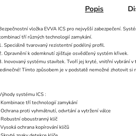
Popis
Di
Bezpečnostní vložka EVVA ICS pro nejvyšší zabezpečení. Systém
kombinací tří různých technologií zamykání.
1. Speciálně tvarovaný rezistentní podélný profil.
2. Opravnění k odemknutí zjišťuje osvědčený systém křivek.
3. Inovovaný systému stavítek. Tvoří jej kryté, vnitřní vybrání v
jedinečné! Tímto způsobem je v podstatě nemožné zhotovit si
Výhody systému ICS :
-Kombinace tří technologií zamykání
-Ochrana proti vyhmátnutí, odvrtání a vytržení válce
-Robustní oboustranný klíč
-Vysoká ochrana kopírování klíčů
-Skryté znaky detekce klíče