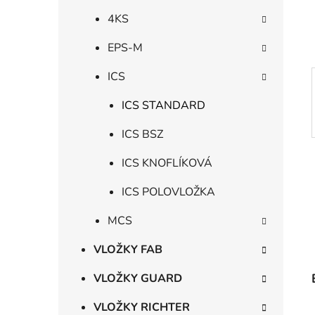
í
p
4KS
a
EPS-M
n
e
ICS
l
ICS STANDARD
ICS BSZ
ICS KNOFLÍKOVÁ
ICS POLOVLOŽKA
MCS
VLOŽKY FAB
VLOŽKY GUARD
VLOŽKY RICHTER