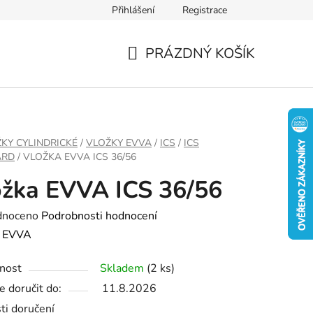
Přihlášení
Registrace
PRÁZDNÝ KOŠÍK
NÁKUPNÍ
KOŠÍK
KY CYLINDRICKÉ
/
VLOŽKY EVVA
/
ICS
/
ICS
ARD
/
VLOŽKA EVVA ICS 36/56
žka EVVA ICS 36/56
né
dnoceno
Podrobnosti hodnocení
ení
:
EVVA
tu
nost
Skladem
(2 ks)
 doručit do:
11.8.2026
ti doručení