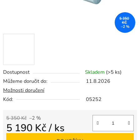
5 350
KČ
–2 %
Dostupnost
Skladem
(>5 ks)
Můžeme doručit do:
11.8.2026
Možnosti doručení
Kód:
05252
5 350 Kč
–2 %
5 190 Kč
/ ks
Měrná cena: