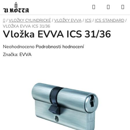
Přejít
Hledat
NÁKUP
na
KOŠÍK
obsah
DOMŮ
/
VLOŽKY CYLINDRICKÉ
/
VLOŽKY EVVA
/
ICS
/
ICS STANDARD
/
VLOŽKA EVVA ICS 31/36
Vložka EVVA ICS 31/36
Průměrné
Neohodnoceno
Podrobnosti hodnocení
hodnocení
Značka:
EVVA
produktu
je
0,0
z
5
hvězdiček.