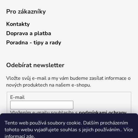
Pro zákazníky
Kontakty
Doprava a platba
Poradna - tipy a rady
Odebírat newsletter
Vložte svůj e-mail a my vám budeme zasílat informace o
nových produktech na našem e-shopu.
E-mail
Vložením e-mailu souhlasíte s
podmínkami ochrany
osobních údajů
Tento web používá soubory cookie. Dalším procházením
tohoto webu vyjadřujete souhlas s jejich používáním.. Více
PŘIHLÁSIT SE
informací
zde
.