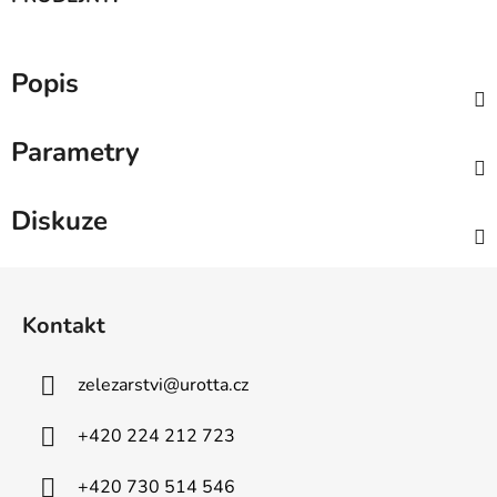
Popis
Parametry
Diskuze
Z
á
Kontakt
p
a
zelezarstvi
@
urotta.cz
t
í
+420 224 212 723
+420 730 514 546