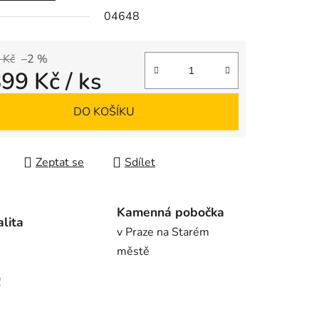
04648
ek.
 Kč
–2 %
899 Kč
/ ks
 cena:
DO KOŠÍKU
Zeptat se
Sdílet
Kamenná pobočka
alita
v Praze na Starém
městě
!