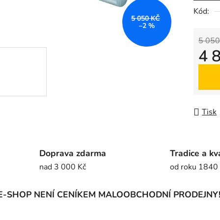
5
Kód:
5 050 KČ
hvězdič
–2 %
5 050
4 
Měrná
Tisk
Doprava zdarma
Tradice a kv
nad 3 000 Kč
od roku 1840
E-SHOP NENÍ CENÍKEM MALOOBCHODNÍ PRODEJNY