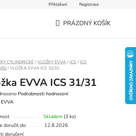
Přihlášení
Registrace
PRÁZDNÝ KOŠÍK
NÁKUPNÍ
KOŠÍK
KY CYLINDRICKÉ
/
VLOŽKY EVVA
/
ICS
/
ICS
ARD
/
VLOŽKA EVVA ICS 31/31
žka EVVA ICS 31/31
né
dnoceno
Podrobnosti hodnocení
ení
:
EVVA
tu
nost
Skladem
(3 ks)
 doručit do:
12.8.2026
ti doručení