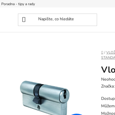
Poradna - tipy a rady
DOMŮ
/
VLOŽ
STAND
Vlo
Průměr
Neoho
hodnoc
Značka
produk
Dostup
je
Můžeme
0,0
Možnos
z