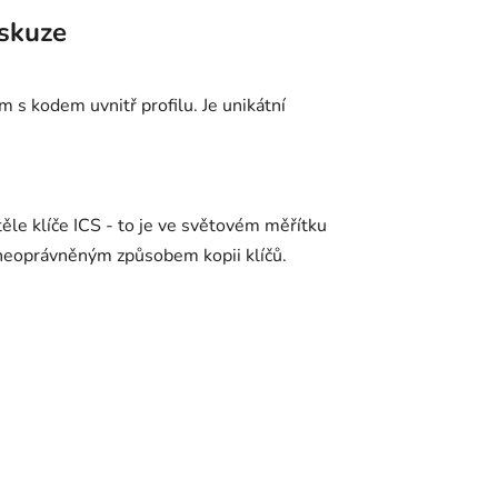
skuze
 s kodem uvnitř profilu. Je unikátní
 těle klíče ICS - to je ve světovém měřítku
 neoprávněným způsobem kopii klíčů.