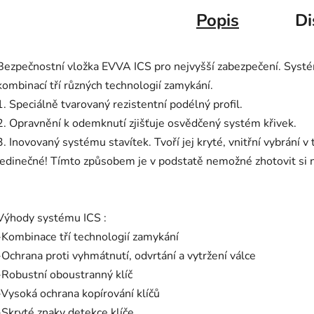
Popis
Di
Bezpečnostní vložka EVVA ICS pro nejvyšší zabezpečení. Systém
kombinací tří různých technologií zamykání.
1. Speciálně tvarovaný rezistentní podélný profil.
2. Opravnění k odemknutí zjišťuje osvědčený systém křivek.
3. Inovovaný systému stavítek. Tvoří jej kryté, vnitřní vybrání v
jedinečné! Tímto způsobem je v podstatě nemožné zhotovit si
Výhody systému ICS :
-Kombinace tří technologií zamykání
-Ochrana proti vyhmátnutí, odvrtání a vytržení válce
-Robustní oboustranný klíč
-Vysoká ochrana kopírování klíčů
-Skryté znaky detekce klíče