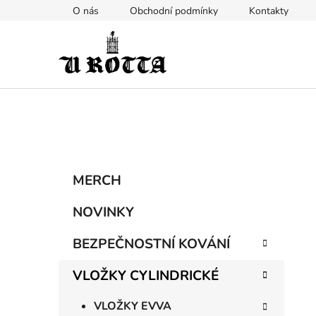
Přejít
O nás
Obchodní podmínky
Kontakty
na
obsah
P
K
Přeskočit
MERCH
a
kategorie
o
t
s
NOVINKY
e
t
g
BEZPEČNOSTNÍ KOVÁNÍ
r
o
a
r
VLOŽKY CYLINDRICKÉ
i
n
e
n
VLOŽKY EVVA