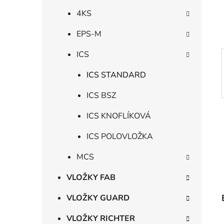
í
p
4KS
a
EPS-M
n
e
ICS
l
ICS STANDARD
ICS BSZ
ICS KNOFLÍKOVÁ
ICS POLOVLOŽKA
MCS
VLOŽKY FAB
VLOŽKY GUARD
VLOŽKY RICHTER