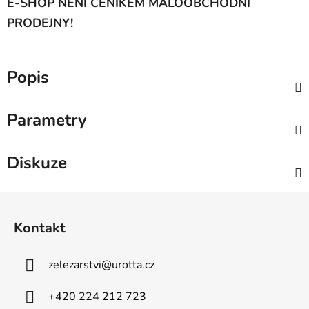
E-SHOP NENÍ CENÍKEM MALOOBCHODNÍ
PRODEJNY!
Popis
Parametry
Diskuze
Z
á
Kontakt
p
a
zelezarstvi
@
urotta.cz
t
í
+420 224 212 723