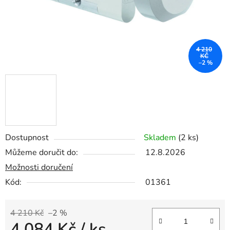
4 210
KČ
–2 %
Dostupnost
Skladem
(2 ks)
Můžeme doručit do:
12.8.2026
Možnosti doručení
Kód:
01361
4 210 Kč
–2 %
4 084 Kč
/ ks