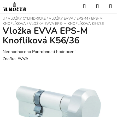
Přejít
Hledat
NÁKUP
na
KOŠÍK
obsah
DOMŮ
/
VLOŽKY CYLINDRICKÉ
/
VLOŽKY EVVA
/
EPS-M
/
EPS-M
KNOFLÍKOVÁ
/
VLOŽKA EVVA EPS-M KNOFLÍKOVÁ K56/36
Vložka EVVA EPS-M
Knoflíková K56/36
Průměrné
Neohodnoceno
Podrobnosti hodnocení
hodnocení
Značka:
EVVA
produktu
je
0,0
z
5
hvězdiček.