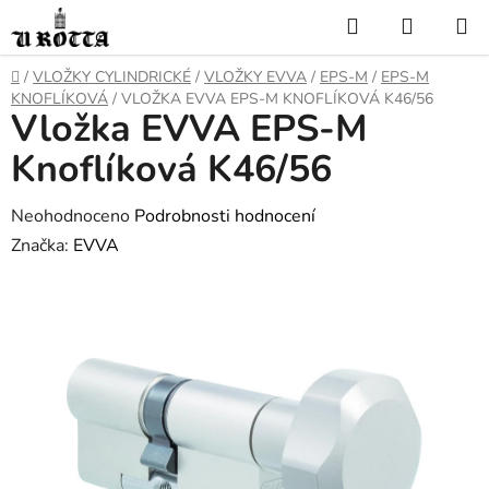
Přejít
Hledat
NÁKUP
na
KOŠÍK
obsah
DOMŮ
/
VLOŽKY CYLINDRICKÉ
/
VLOŽKY EVVA
/
EPS-M
/
EPS-M
KNOFLÍKOVÁ
/
VLOŽKA EVVA EPS-M KNOFLÍKOVÁ K46/56
Vložka EVVA EPS-M
Knoflíková K46/56
Průměrné
Neohodnoceno
Podrobnosti hodnocení
hodnocení
Značka:
EVVA
produktu
je
0,0
z
5
hvězdiček.