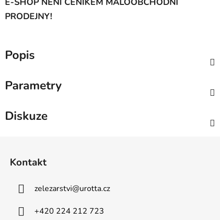
E-SHOP NENÍ CENÍKEM MALOOBCHODNÍ
PRODEJNY!
Popis
Parametry
Diskuze
Z
á
Kontakt
p
a
zelezarstvi
@
urotta.cz
t
í
+420 224 212 723