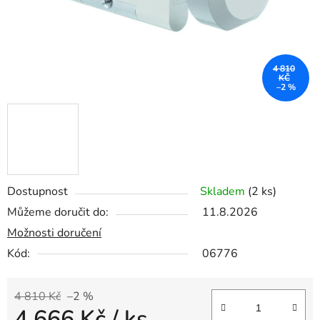
4 810
KČ
–2 %
Dostupnost
Skladem
(2 ks)
Můžeme doručit do:
11.8.2026
Možnosti doručení
Kód:
06776
4 810 Kč
–2 %
4 666 Kč
/ ks