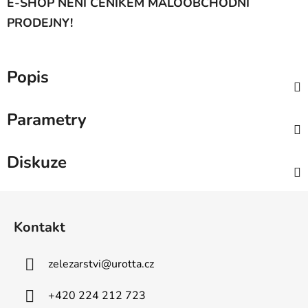
E-SHOP NENÍ CENÍKEM MALOOBCHODNÍ
PRODEJNY!
Popis
Parametry
Diskuze
Z
á
Kontakt
p
a
zelezarstvi
@
urotta.cz
t
í
+420 224 212 723