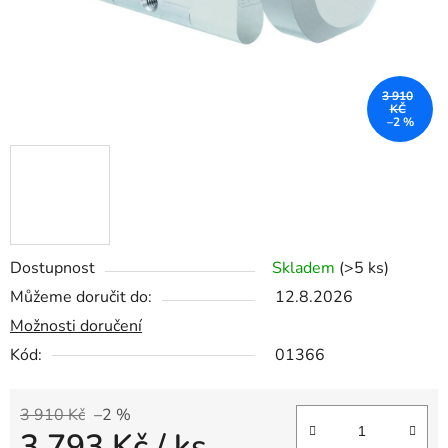
3 910
KČ
–2 %
Dostupnost
Skladem
(>5 ks)
Můžeme doručit do:
12.8.2026
Možnosti doručení
Kód:
01366
3 910 Kč
–2 %
3 793 Kč
/ ks