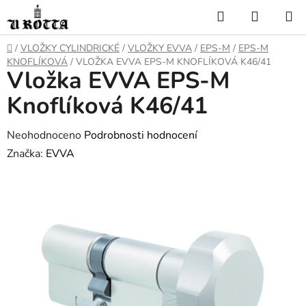
Přejít
Hledat
NÁKUP
na
KOŠÍK
obsah
DOMŮ
/
VLOŽKY CYLINDRICKÉ
/
VLOŽKY EVVA
/
EPS-M
/
EPS-M
KNOFLÍKOVÁ
/
VLOŽKA EVVA EPS-M KNOFLÍKOVÁ K46/41
Vložka EVVA EPS-M
Knoflíková K46/41
Průměrné
Neohodnoceno
Podrobnosti hodnocení
hodnocení
Značka:
EVVA
produktu
je
0,0
z
5
hvězdiček.