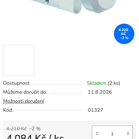
4 210
KČ
–2 %
Dostupnost
Skladem
(2 ks)
Můžeme doručit do:
11.8.2026
Možnosti doručení
Kód:
01327
4 210 Kč
–2 %
4 084 Kč
/ ks