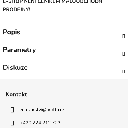
E-SHOP NENÍ CENÍKEM MALOOBCHODNÍ
PRODEJNY!
Popis
Parametry
Diskuze
Z
á
Kontakt
p
a
zelezarstvi
@
urotta.cz
t
í
+420 224 212 723