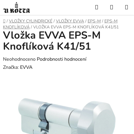
Přejít
Hledat
NÁKUP
na
KOŠÍK
obsah
DOMŮ
/
VLOŽKY CYLINDRICKÉ
/
VLOŽKY EVVA
/
EPS-M
/
EPS-M
KNOFLÍKOVÁ
/
VLOŽKA EVVA EPS-M KNOFLÍKOVÁ K41/51
Vložka EVVA EPS-M
Knoflíková K41/51
Průměrné
Neohodnoceno
Podrobnosti hodnocení
hodnocení
Značka:
EVVA
produktu
je
0,0
z
5
hvězdiček.