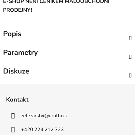
E-SHOP NENÍ CENÍKEM MALOOBCHODNÍ
PRODEJNY!
Popis
Parametry
Diskuze
Z
á
Kontakt
p
a
zelezarstvi
@
urotta.cz
t
í
+420 224 212 723