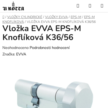
Přejít
Hledat
NÁKUP
na
KOŠÍK
obsah
DOMŮ
/
VLOŽKY CYLINDRICKÉ
/
VLOŽKY EVVA
/
EPS-M
/
EPS-M
KNOFLÍKOVÁ
/
VLOŽKA EVVA EPS-M KNOFLÍKOVÁ K36/56
Vložka EVVA EPS-M
Knoflíková K36/56
Průměrné
Neohodnoceno
Podrobnosti hodnocení
hodnocení
Značka:
EVVA
produktu
je
0,0
z
5
hvězdiček.