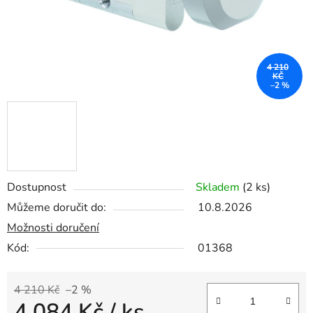
4 210
KČ
–2 %
Dostupnost
Skladem
(2 ks)
Můžeme doručit do:
10.8.2026
Možnosti doručení
Kód:
01368
4 210 Kč
–2 %
4 084 Kč
/ ks