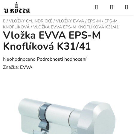
Přejít
Hledat
NÁKUP
na
KOŠÍK
obsah
DOMŮ
/
VLOŽKY CYLINDRICKÉ
/
VLOŽKY EVVA
/
EPS-M
/
EPS-M
KNOFLÍKOVÁ
/
VLOŽKA EVVA EPS-M KNOFLÍKOVÁ K31/41
Vložka EVVA EPS-M
Knoflíková K31/41
Průměrné
Neohodnoceno
Podrobnosti hodnocení
hodnocení
Značka:
EVVA
produktu
je
0,0
z
5
hvězdiček.