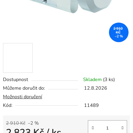
2 910
KČ
–2 %
Dostupnost
Skladem
(3 ks)
Můžeme doručit do:
12.8.2026
Možnosti doručení
Kód:
11489
2 910 Kč
–2 %
2 823 Kč
/ ks