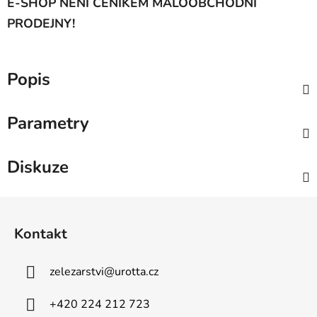
E-SHOP NENÍ CENÍKEM MALOOBCHODNÍ
PRODEJNY!
Popis
Parametry
Diskuze
Z
á
Kontakt
p
a
zelezarstvi
@
urotta.cz
t
í
+420 224 212 723