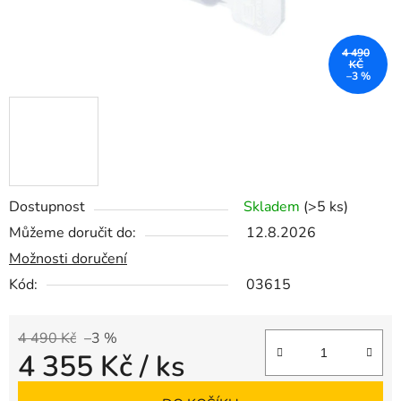
4 490
KČ
–3 %
Dostupnost
Skladem
(>5 ks)
Můžeme doručit do:
12.8.2026
Možnosti doručení
Kód:
03615
4 490 Kč
–3 %
4 355 Kč
/ ks
Měrná cena: