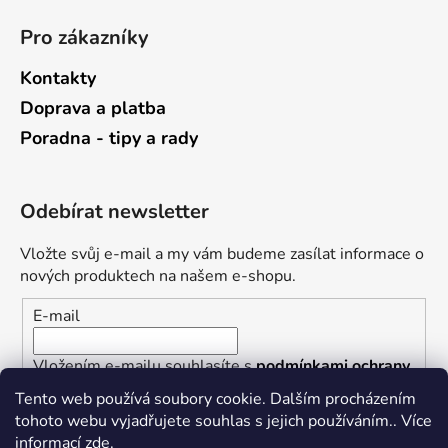
Pro zákazníky
Kontakty
Doprava a platba
Poradna - tipy a rady
Odebírat newsletter
Vložte svůj e-mail a my vám budeme zasílat informace o
nových produktech na našem e-shopu.
E-mail
Vložením e-mailu souhlasíte s
podmínkami ochrany
osobních údajů
Tento web používá soubory cookie. Dalším procházením
tohoto webu vyjadřujete souhlas s jejich používáním.. Více
PŘIHLÁSIT SE
informací
zde
.