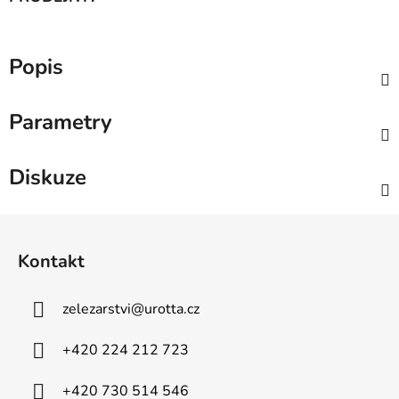
Popis
Parametry
Diskuze
Z
á
Kontakt
p
a
zelezarstvi
@
urotta.cz
t
í
+420 224 212 723
+420 730 514 546