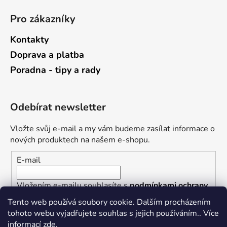
Pro zákazníky
Kontakty
Doprava a platba
Poradna - tipy a rady
Odebírat newsletter
Vložte svůj e-mail a my vám budeme zasílat informace o
nových produktech na našem e-shopu.
E-mail
Vložením e-mailu souhlasíte s
podmínkami ochrany
osobních údajů
Tento web používá soubory cookie. Dalším procházením
tohoto webu vyjadřujete souhlas s jejich používáním.. Více
PŘIHLÁSIT SE
informací
zde
.