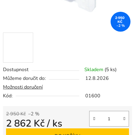
2 950
KČ
–2 %
Dostupnost
Skladem
(5 ks)
Můžeme doručit do:
12.8.2026
Možnosti doručení
Kód:
01600
2 950 Kč
–2 %
2 862 Kč
/ ks
Měrná cena: