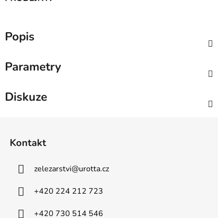
Popis
Parametry
Diskuze
Z
á
Kontakt
p
a
zelezarstvi
@
urotta.cz
t
í
+420 224 212 723
+420 730 514 546