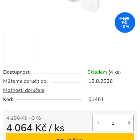
4 190
KČ
–3 %
Dostupnost
Skladem
(4 ks)
Můžeme doručit do:
12.8.2026
Možnosti doručení
Kód:
01461
4 190 Kč
–3 %
4 064 Kč
/ ks
Měrná cena: