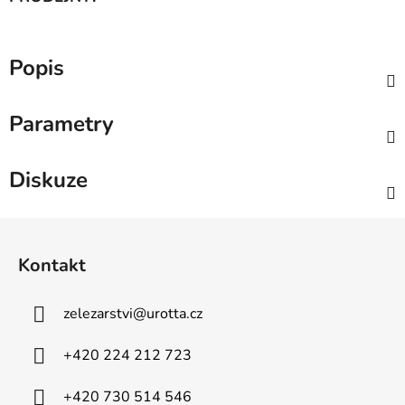
Popis
Parametry
Diskuze
Z
á
Kontakt
p
a
zelezarstvi
@
urotta.cz
t
í
+420 224 212 723
+420 730 514 546