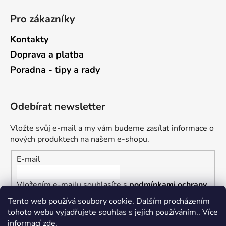
Pro zákazníky
Kontakty
Doprava a platba
Poradna - tipy a rady
Odebírat newsletter
Vložte svůj e-mail a my vám budeme zasílat informace o
nových produktech na našem e-shopu.
E-mail
Vložením e-mailu souhlasíte s
podmínkami ochrany
osobních údajů
Tento web používá soubory cookie. Dalším procházením
tohoto webu vyjadřujete souhlas s jejich používáním.. Více
PŘIHLÁSIT SE
informací
zde
.