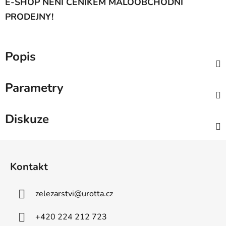
E-SHOP NENÍ CENÍKEM MALOOBCHODNÍ
PRODEJNY!
Popis
Parametry
Diskuze
Z
á
Kontakt
p
a
zelezarstvi
@
urotta.cz
t
í
+420 224 212 723