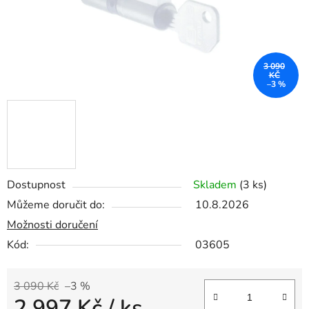
3 090
KČ
–3 %
Dostupnost
Skladem
(3 ks)
Můžeme doručit do:
10.8.2026
Možnosti doručení
Kód:
03605
3 090 Kč
–3 %
2 997 Kč
/ ks