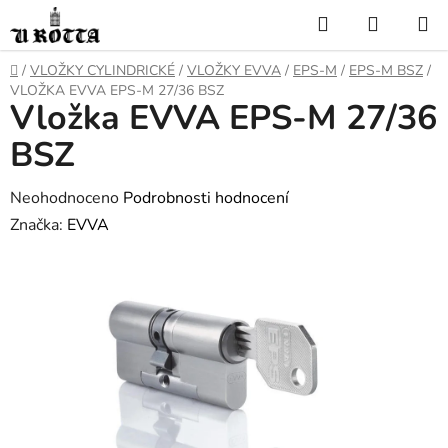
Přejít
Hledat
NÁKUP
na
KOŠÍK
obsah
DOMŮ
/
VLOŽKY CYLINDRICKÉ
/
VLOŽKY EVVA
/
EPS-M
/
EPS-M BSZ
/
VLOŽKA EVVA EPS-M 27/36 BSZ
Vložka EVVA EPS-M 27/36
BSZ
Průměrné
Neohodnoceno
Podrobnosti hodnocení
hodnocení
Značka:
EVVA
produktu
je
0,0
z
5
hvězdiček.