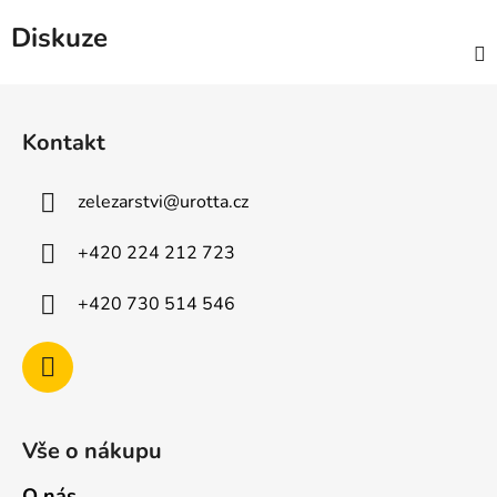
Diskuze
Z
á
Kontakt
p
a
zelezarstvi
@
urotta.cz
t
í
+420 224 212 723
+420 730 514 546
Vše o nákupu
O nás