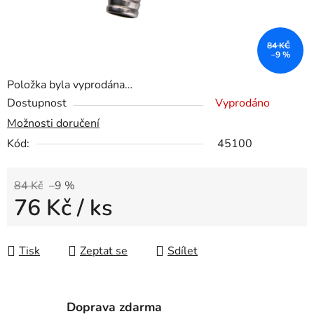
84 KČ
–9 %
Položka byla vyprodána…
Dostupnost
Vyprodáno
Možnosti doručení
Kód:
45100
84 Kč
–9 %
76 Kč
/ ks
Měrná cena:
Tisk
Zeptat se
Sdílet
Doprava zdarma