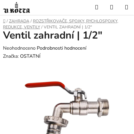
Přejít
Hledat
NÁKUP
na
KOŠÍK
obsah
DOMŮ
/
ZAHRADA
/
ROZSTŘIKOVAČE, SPOJKY, RYCHLOSPOJKY,
REDUKCE, VENTILY
/
VENTIL ZAHRADNÍ | 1/2"
Ventil zahradní | 1/2"
Průměrné
Neohodnoceno
Podrobnosti hodnocení
hodnocení
Značka:
OSTATNÍ
produktu
je
0,0
z
5
hvězdiček.