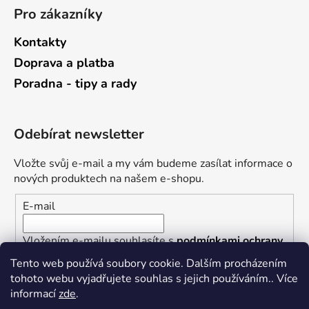
Pro zákazníky
Kontakty
Doprava a platba
Poradna - tipy a rady
Odebírat newsletter
Vložte svůj e-mail a my vám budeme zasílat informace o
nových produktech na našem e-shopu.
E-mail
Vložením e-mailu souhlasíte s
podmínkami ochrany
osobních údajů
Tento web používá soubory cookie. Dalším procházením
tohoto webu vyjadřujete souhlas s jejich používáním.. Více
PŘIHLÁSIT SE
informací
zde
.