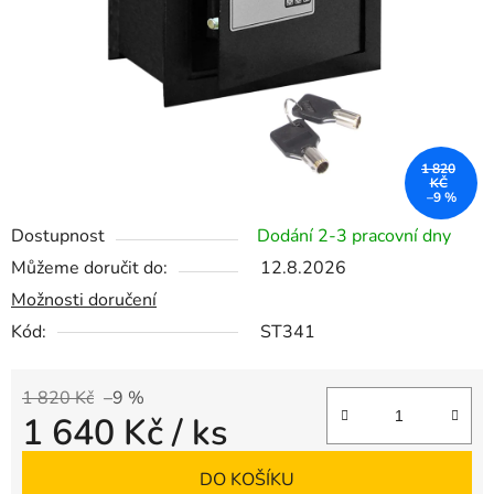
1 820
KČ
–9 %
Dostupnost
Dodání 2-3 pracovní dny
Můžeme doručit do:
12.8.2026
Možnosti doručení
Kód:
ST341
1 820 Kč
–9 %
1 640 Kč
/ ks
Měrná cena:
DO KOŠÍKU