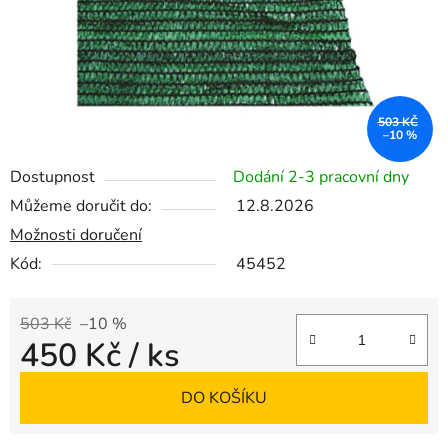
503 KČ
–10 %
Dostupnost
Dodání 2-3 pracovní dny
Můžeme doručit do:
12.8.2026
Možnosti doručení
Kód:
45452
503 Kč
–10 %
450 Kč
/ ks
Měrná cena:
DO KOŠÍKU