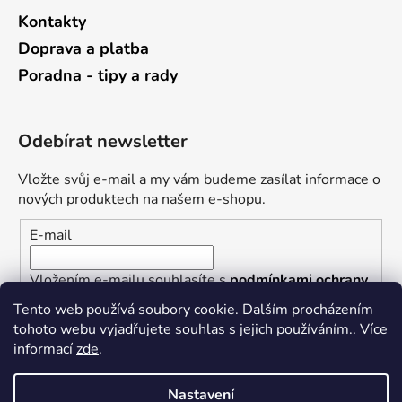
Kontakty
Doprava a platba
Poradna - tipy a rady
Odebírat newsletter
Vložte svůj e-mail a my vám budeme zasílat informace o
nových produktech na našem e-shopu.
E-mail
Vložením e-mailu souhlasíte s
podmínkami ochrany
osobních údajů
Tento web používá soubory cookie. Dalším procházením
tohoto webu vyjadřujete souhlas s jejich používáním.. Více
PŘIHLÁSIT SE
informací
zde
.
Nastavení