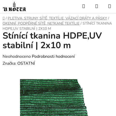
Přejít
Hledat
NÁKUP
na
KOŠÍK
obsah
DOMŮ
/
PLETIVA, STRUNY, SÍTĚ, TEXTÍLIE, VÁZACÍ DRÁTY A PÁSKY
/
OKENNÍ, PODPĚRNÉ SÍTĚ, NETKANÉ TEXTÍLIE
/
STÍNÍCÍ TKANINA
HDPE,UV STABILNÍ | 2X10 M
Stínící tkanina HDPE,UV
stabilní | 2x10 m
Průměrné
Neohodnoceno
Podrobnosti hodnocení
hodnocení
Značka:
OSTATNÍ
produktu
je
0,0
z
5
hvězdiček.