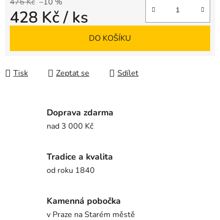
476 Kč
–10 %
428 Kč
/ ks
Měrná cena:
DO KOŠÍKU
Tisk
Zeptat se
Sdílet
Doprava zdarma
nad 3 000 Kč
Tradice a kvalita
od roku 1840
Kamenná pobočka
v Praze na Starém městě