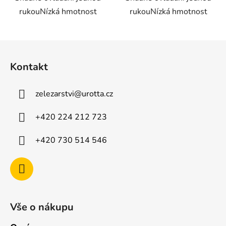
rukouNízká hmotnost
rukouNízká hmotnost
Z
á
Kontakt
p
a
zelezarstvi
@
urotta.cz
t
í
+420 224 212 723
+420 730 514 546
Vše o nákupu