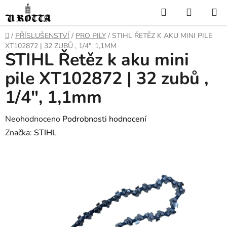
Přejít
Hledat
NÁKUP
na
KOŠÍK
obsah
DOMŮ
/
PŘÍSLUŠENSTVÍ
/
PRO PILY
/
STIHL ŘETĚZ K AKU MINI PILE
XT102872 | 32 ZUBŮ , 1/4", 1,1MM
STIHL Řetěz k aku mini
pile XT102872 | 32 zubů ,
1/4", 1,1mm
Průměrné
Neohodnoceno
Podrobnosti hodnocení
hodnocení
Značka:
STIHL
produktu
je
0,0
z
5
hvězdiček.