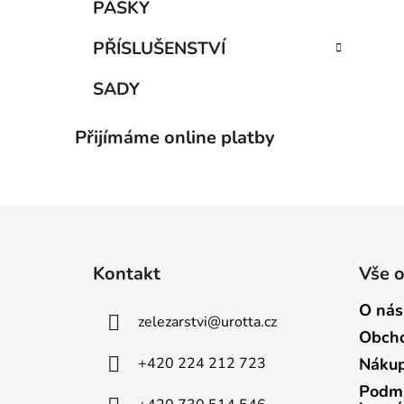
PÁSKY
PŘÍSLUŠENSTVÍ
SADY
Přijímáme online platby
Z
á
Kontakt
Vše 
p
a
O nás
zelezarstvi
@
urotta.cz
t
Obcho
í
+420 224 212 723
Nákup
Podmí