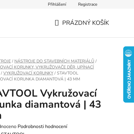
Přihlášení
Registrace
PRÁZDNÝ KOŠÍK
NÁKUPNÍ
KOŠÍK
TROJE
/
NÁSTROJE DO STAVEBNÍCH MATERIÁLŮ
/
OVACÍ KORUNKY, VYKRUŽOVAČE DĚR, UPÍNACÍ
/
VYKRUŽOVACÍ KORUNKY
/
STAVTOOL
OVACÍ KORUNKA DIAMANTOVÁ | 43 MM
AVTOOL Vykružovací
unka diamantová | 43
m
né
dnoceno
Podrobnosti hodnocení