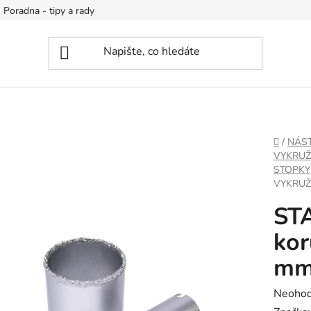
Poradna - tipy a rady
DOMŮ
/
NÁS
VYKRUŽ
STOPKY
VYKRUŽ
ST
kor
m
Průměr
Neoho