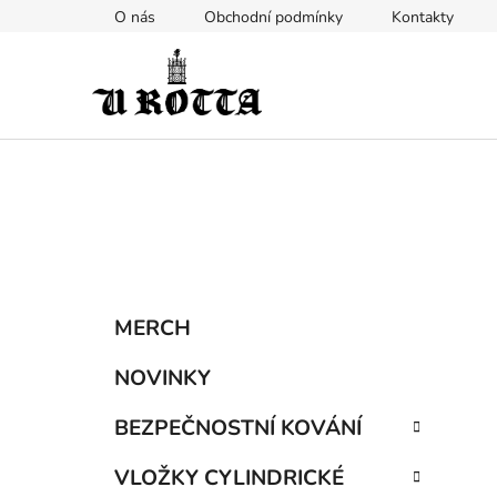
Přejít
O nás
Obchodní podmínky
Kontakty
na
obsah
P
K
Přeskočit
MERCH
a
kategorie
o
t
s
NOVINKY
e
t
g
BEZPEČNOSTNÍ KOVÁNÍ
r
o
a
r
VLOŽKY CYLINDRICKÉ
i
n