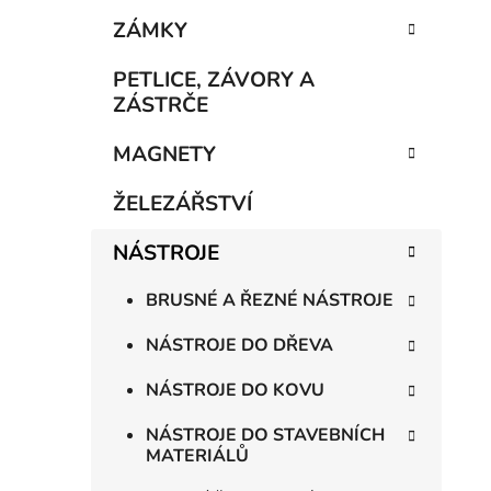
e
n
ZÁMKY
í
p
PETLICE, ZÁVORY A
a
ZÁSTRČE
n
MAGNETY
e
l
ŽELEZÁŘSTVÍ
NÁSTROJE
BRUSNÉ A ŘEZNÉ NÁSTROJE
NÁSTROJE DO DŘEVA
NÁSTROJE DO KOVU
NÁSTROJE DO STAVEBNÍCH
MATERIÁLŮ