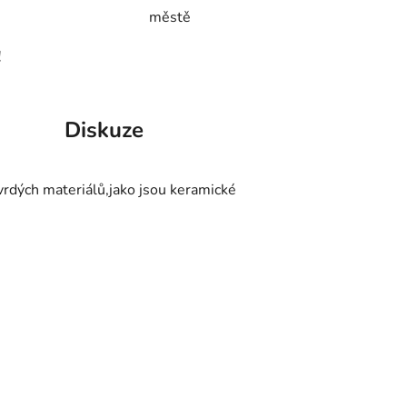
městě
!
Diskuze
vrdých materiálů,jako jsou keramické