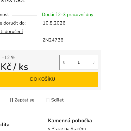
ení
:
STAVTOOL
tu
nost
Dodání 2-3 pracovní dny
 doručit do:
10.8.2026
ti doručení
ZN24736
ek.
–12 %
 Kč
/ ks
 cena:
DO KOŠÍKU
Zeptat se
Sdílet
Kamenná pobočka
alita
v Praze na Starém