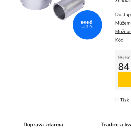
hodnoc
Značka
produk
Dostup
je
96 KČ
Můžeme
0,0
–12 %
Možnos
z
5
Kód:
hvězdič
96 Kč
84
Měrná
Tisk
Doprava zdarma
Tradice a kv