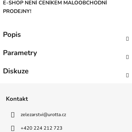
E-SHOP NENÍ CENÍKEM MALOOBCHODNÍ
PRODEJNY!
Popis
Parametry
Diskuze
Z
á
Kontakt
p
a
zelezarstvi
@
urotta.cz
t
í
+420 224 212 723