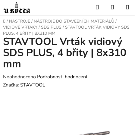
Přejít
Hledat
NÁKUP
na
KOŠÍK
obsah
DOMŮ
/
NÁSTROJE
/
NÁSTROJE DO STAVEBNÍCH MATERIÁLŮ
/
VIDIOVÉ VRTÁKY
/
SDS PLUS
/
STAVTOOL VRTÁK VIDIOVÝ SDS
PLUS, 4 BŘITY | 8X310 MM
STAVTOOL Vrták vidiový
SDS PLUS, 4 břity | 8x310
mm
Průměrné
Neohodnoceno
Podrobnosti hodnocení
hodnocení
Značka:
STAVTOOL
produktu
je
0,0
z
5
hvězdiček.