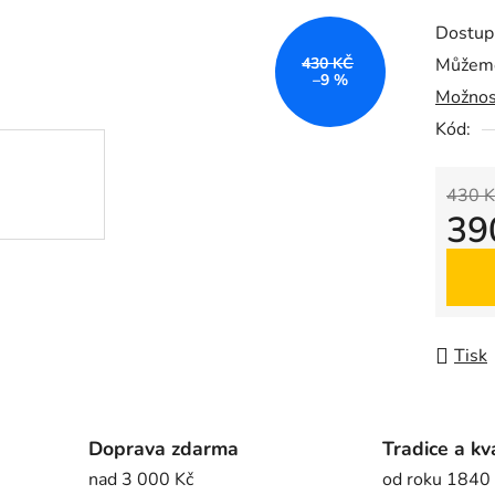
produk
Dostup
je
430 KČ
Můžeme
0,0
–9 %
Možnos
z
5
Kód:
hvězdič
430 K
39
Měrná
Tisk
Doprava zdarma
Tradice a kv
nad 3 000 Kč
od roku 1840