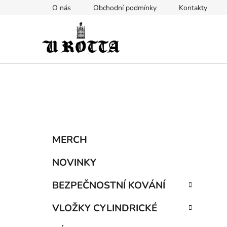
Přejít
O nás
Obchodní podmínky
Kontakty
na
obsah
P
K
Přeskočit
MERCH
a
kategorie
o
t
s
NOVINKY
e
t
g
BEZPEČNOSTNÍ KOVÁNÍ
r
o
a
r
VLOŽKY CYLINDRICKÉ
i
n
e