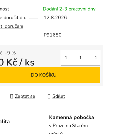
tu
nost
Dodání 2-3 pracovní dny
 doručit do:
12.8.2026
ti doručení
P91680
ek.
č
–9 %
0 Kč
/ ks
 cena:
DO KOŠÍKU
Zeptat se
Sdílet
Kamenná pobočka
alita
v Praze na Starém
městě