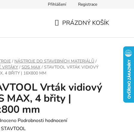
Přihlášení
Registrace
PRÁZDNÝ KOŠÍK
NÁKUPNÍ
KOŠÍK
TROJE
/
NÁSTROJE DO STAVEBNÍCH MATERIÁLŮ
/
É VRTÁKY
/
SDS MAX
/
STAVTOOL VRTÁK VIDIOVÝ
, 4 BŘITY | 16X800 MM
VTOOL Vrták vidiový
 MAX, 4 břity |
x800 mm
né
dnoceno
Podrobnosti hodnocení
ení
:
STAVTOOL