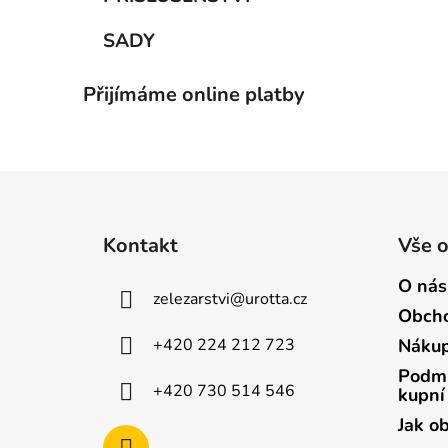
SADY
Přijímáme online platby
Z
á
Kontakt
Vše 
p
a
O nás
zelezarstvi
@
urotta.cz
t
Obcho
í
+420 224 212 723
Nákup
Podmí
+420 730 514 546
kupní
Jak o