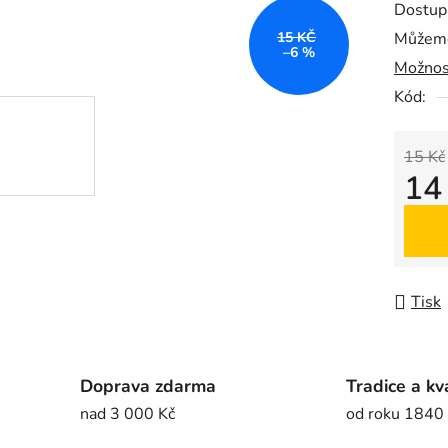
Dostup
je
15 KČ
Můžeme
0,0
–6 %
Možnos
z
5
Kód:
hvězdič
15 Kč
14
Měrná
Tisk
Doprava zdarma
Tradice a kv
nad 3 000 Kč
od roku 1840