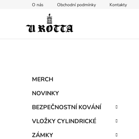
Přejít
O nás
Obchodní podmínky
Kontakty
na
obsah
P
K
Přeskočit
MERCH
a
kategorie
o
t
s
NOVINKY
e
t
g
BEZPEČNOSTNÍ KOVÁNÍ
r
o
a
r
VLOŽKY CYLINDRICKÉ
i
n
e
n
ZÁMKY