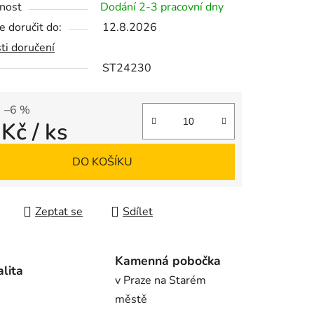
nost
Dodání 2-3 pracovní dny
 doručit do:
12.8.2026
ti doručení
ST24230
ek.
–6 %
 Kč
/ ks
 cena:
DO KOŠÍKU
Zeptat se
Sdílet
Kamenná pobočka
alita
v Praze na Starém
městě