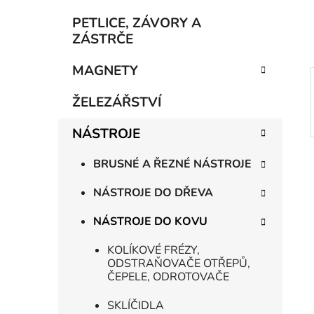
í
p
PETLICE, ZÁVORY A
a
ZÁSTRČE
n
MAGNETY
e
l
ŽELEZÁŘSTVÍ
NÁSTROJE
BRUSNÉ A ŘEZNÉ NÁSTROJE
NÁSTROJE DO DŘEVA
NÁSTROJE DO KOVU
KOLÍKOVÉ FRÉZY,
ODSTRAŇOVAČE OTŘEPŮ,
ČEPELE, ODROTOVAČE
SKLÍČIDLA