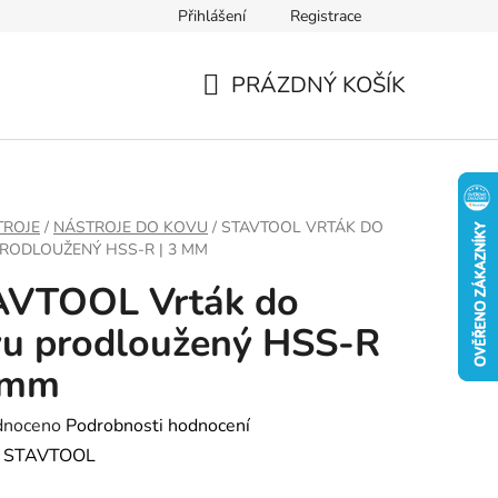
Přihlášení
Registrace
PRÁZDNÝ KOŠÍK
NÁKUPNÍ
KOŠÍK
TROJE
/
NÁSTROJE DO KOVU
/
STAVTOOL VRTÁK DO
RODLOUŽENÝ HSS-R | 3 MM
AVTOOL Vrták do
u prodloužený HSS-R
 mm
né
dnoceno
Podrobnosti hodnocení
ení
:
STAVTOOL
tu