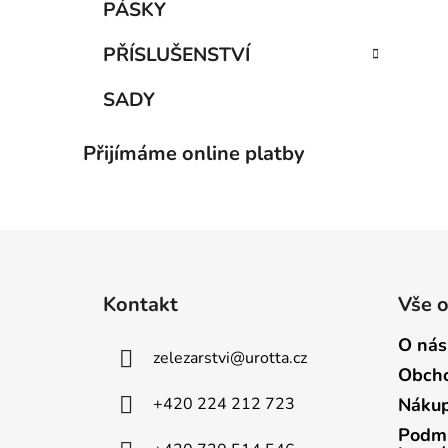
PÁSKY
PŘÍSLUŠENSTVÍ
SADY
Přijímáme online platby
Z
á
Kontakt
Vše 
p
a
O nás
zelezarstvi
@
urotta.cz
t
Obcho
í
+420 224 212 723
Nákup
Podmí