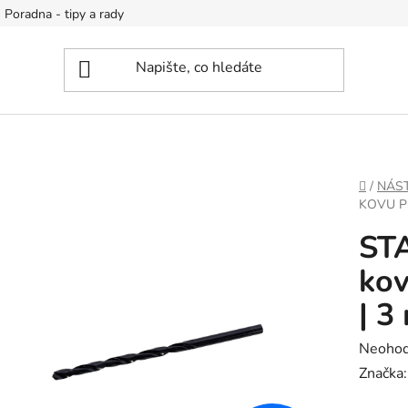
Poradna - tipy a rady
DOMŮ
/
NÁS
KOVU P
ST
kov
| 3
Průměr
Neoho
hodnoc
Značka
produk