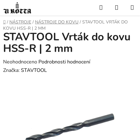
Přejít
Hledat
NÁKUP
na
KOŠÍK
obsah
DOMŮ
/
NÁSTROJE
/
NÁSTROJE DO KOVU
/
STAVTOOL VRTÁK DO
KOVU HSS-R | 2 MM
STAVTOOL Vrták do kovu
HSS-R | 2 mm
Průměrné
Neohodnoceno
Podrobnosti hodnocení
hodnocení
Značka:
STAVTOOL
produktu
je
0,0
z
5
hvězdiček.