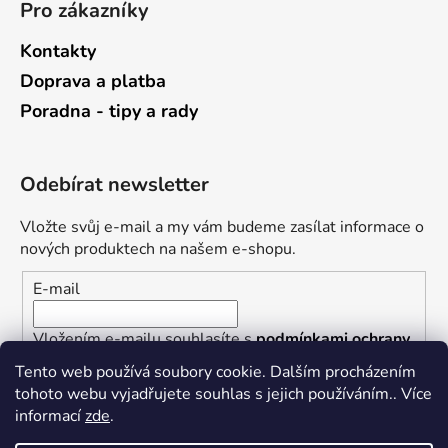
Pro zákazníky
Kontakty
Doprava a platba
Poradna - tipy a rady
Odebírat newsletter
Vložte svůj e-mail a my vám budeme zasílat informace o
nových produktech na našem e-shopu.
E-mail
Vložením e-mailu souhlasíte s
podmínkami ochrany
osobních údajů
Tento web používá soubory cookie. Dalším procházením
tohoto webu vyjadřujete souhlas s jejich používáním.. Více
PŘIHLÁSIT SE
informací
zde
.