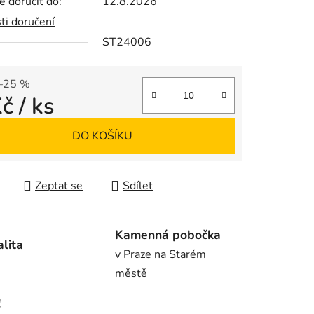
 doručit do:
12.8.2026
ti doručení
ST24006
ek.
–25 %
Kč
/ ks
 cena:
DO KOŠÍKU
Zeptat se
Sdílet
Kamenná pobočka
alita
v Praze na Starém
městě
!