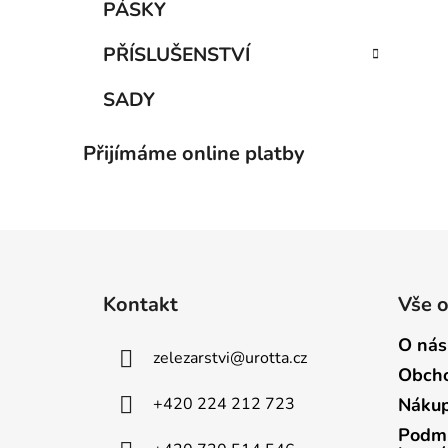
PÁSKY
PŘÍSLUŠENSTVÍ
SADY
Přijímáme online platby
Z
á
Kontakt
Vše 
p
a
O nás
zelezarstvi
@
urotta.cz
t
Obcho
í
+420 224 212 723
Nákup
Podmí