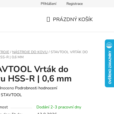
Přihlášení
Registrace
PRÁZDNÝ KOŠÍK
NÁKUPNÍ
KOŠÍK
TROJE
/
NÁSTROJE DO KOVU
/
STAVTOOL VRTÁK DO
SS-R | 0,6 MM
AVTOOL Vrták do
u HSS-R | 0,6 mm
né
dnoceno
Podrobnosti hodnocení
ení
:
STAVTOOL
tu
nost
Dodání 2-3 pracovní dny