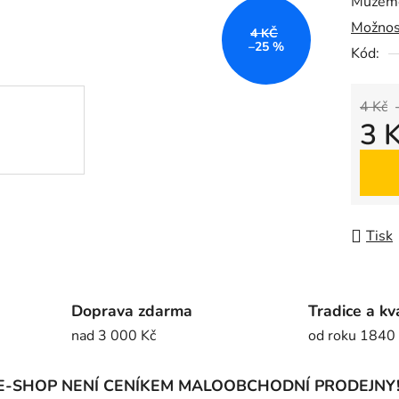
Můžeme
0,0
Možnos
z
4 KČ
–25 %
5
Kód:
hvězdič
4 Kč
3 
Měrná
Tisk
Doprava zdarma
Tradice a kv
nad 3 000 Kč
od roku 1840
E-SHOP NENÍ CENÍKEM MALOOBCHODNÍ PRODEJNY