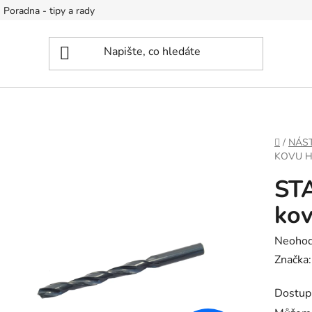
Poradna - tipy a rady
DOMŮ
/
NÁS
KOVU H
ST
kov
Průměr
Neoho
hodnoc
Značka
produk
Dostup
je