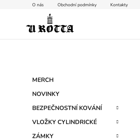
Přejít
O nás
Obchodní podmínky
Kontakty
na
obsah
P
K
Přeskočit
MERCH
a
kategorie
o
t
s
NOVINKY
e
t
g
BEZPEČNOSTNÍ KOVÁNÍ
r
o
a
r
VLOŽKY CYLINDRICKÉ
i
n
e
n
ZÁMKY