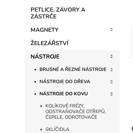
í
p
PETLICE, ZÁVORY A
a
ZÁSTRČE
n
MAGNETY
e
l
ŽELEZÁŘSTVÍ
NÁSTROJE
BRUSNÉ A ŘEZNÉ NÁSTROJE
NÁSTROJE DO DŘEVA
NÁSTROJE DO KOVU
KOLÍKOVÉ FRÉZY,
ODSTRAŇOVAČE OTŘEPŮ,
ČEPELE, ODROTOVAČE
SKLÍČIDLA