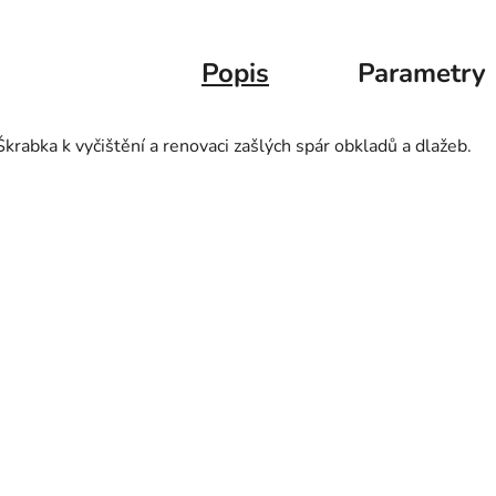
Popis
Parametry
Škrabka k vyčištění a renovaci zašlých spár obkladů a dlažeb.