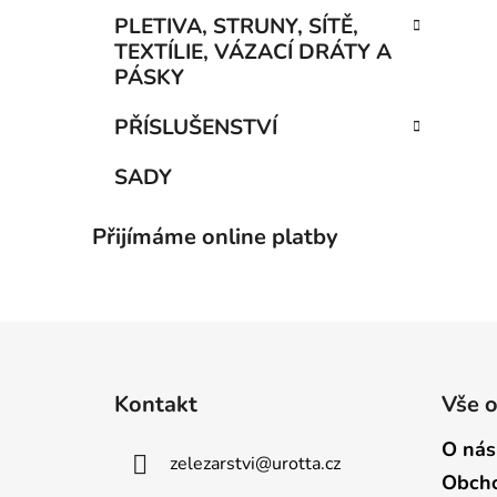
PLETIVA, STRUNY, SÍTĚ,
TEXTÍLIE, VÁZACÍ DRÁTY A
PÁSKY
PŘÍSLUŠENSTVÍ
SADY
Přijímáme online platby
Z
á
Kontakt
Vše 
p
a
O nás
zelezarstvi
@
urotta.cz
t
Obcho