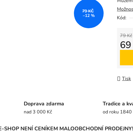
Můžeme
0,0
Možnos
z
79 KČ
–12 %
5
Kód:
hvězdič
79 Kč
69
Měrná
Tisk
Doprava zdarma
Tradice a kv
nad 3 000 Kč
od roku 1840
E-SHOP NENÍ CENÍKEM MALOOBCHODNÍ PRODEJNY