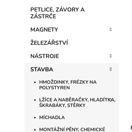
í
p
PETLICE, ZÁVORY A
a
ZÁSTRČE
n
MAGNETY
e
l
ŽELEZÁŘSTVÍ
NÁSTROJE
STAVBA
HMOŽDINKY, FRÉZKY NA
POLYSTYREN
LŽÍCE A NABĚRAČKY, HLADÍTKA,
ŠKRABÁKY, STĚRKY
MÍCHADLA
MONTÁŽNÍ PĚNY, CHEMICKÉ