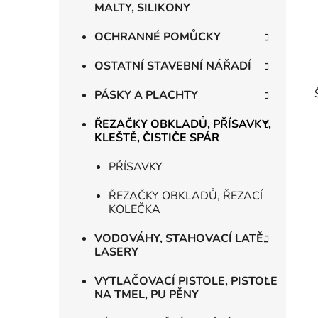
MALTY, SILIKONY
OCHRANNÉ POMŮCKY
OSTATNÍ STAVEBNÍ NÁŘADÍ
PÁSKY A PLACHTY
ŘEZAČKY OBKLADŮ, PŘÍSAVKY,
KLEŠTĚ, ČISTIČE SPÁR
PŘÍSAVKY
ŘEZAČKY OBKLADŮ, ŘEZACÍ
KOLEČKA
VODOVÁHY, STAHOVACÍ LATĚ,
LASERY
VYTLAČOVACÍ PISTOLE, PISTOLE
NA TMEL, PU PĚNY