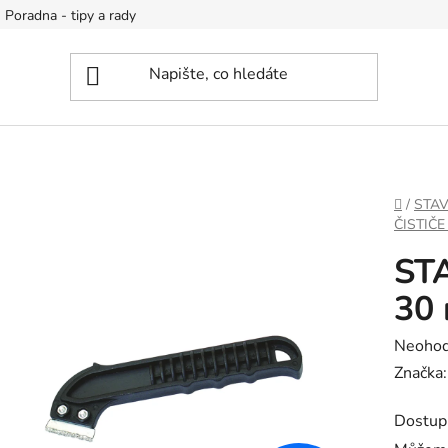
Poradna - tipy a rady
DOMŮ
/
STA
ČISTIČE
STA
30
Průměr
Neoho
hodnoc
Značka
produk
Dostup
je