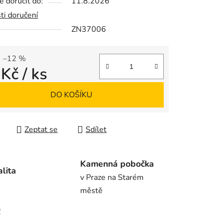
 doručit do:
11.8.2026
ti doručení
ZN37006
ek.
–12 %
 Kč
/ ks
 cena:
DO KOŠÍKU
Zeptat se
Sdílet
Kamenná pobočka
alita
v Praze na Starém
městě
!