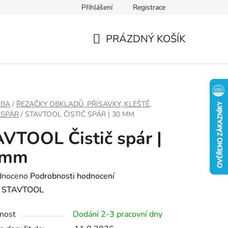
Přihlášení
Registrace
PRÁZDNÝ KOŠÍK
NÁKUPNÍ
KOŠÍK
VBA
/
ŘEZAČKY OBKLADŮ, PŘÍSAVKY, KLEŠTĚ,
 SPÁR
/
STAVTOOL ČISTIČ SPÁR | 30 MM
VTOOL Čistič spár |
 mm
né
dnoceno
Podrobnosti hodnocení
ení
:
STAVTOOL
tu
nost
Dodání 2-3 pracovní dny