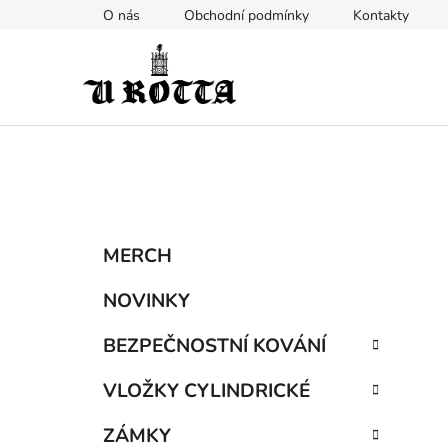
Přejít
O nás
Obchodní podmínky
Kontakty
na
obsah
P
K
Přeskočit
MERCH
a
kategorie
o
t
s
NOVINKY
e
t
g
BEZPEČNOSTNÍ KOVÁNÍ
r
o
a
r
VLOŽKY CYLINDRICKÉ
i
n
e
n
ZÁMKY