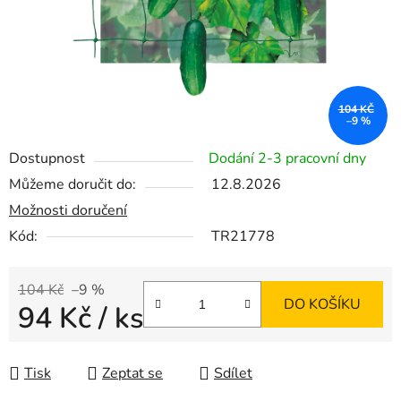
104 KČ
–9 %
Dostupnost
Dodání 2-3 pracovní dny
Můžeme doručit do:
12.8.2026
Možnosti doručení
Kód:
TR21778
104 Kč
–9 %
DO KOŠÍKU
94 Kč
/ ks
Měrná cena:
Tisk
Zeptat se
Sdílet