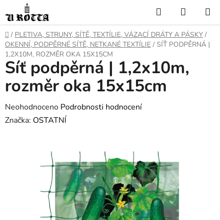
Přejít
Hledat
NÁKUP
na
KOŠÍK
obsah
DOMŮ
/
PLETIVA, STRUNY, SÍTĚ, TEXTÍLIE, VÁZACÍ DRÁTY A PÁSKY
/
OKENNÍ, PODPĚRNÉ SÍTĚ, NETKANÉ TEXTÍLIE
/
SÍŤ PODPĚRNÁ |
1,2X10M, ROZMĚR OKA 15X15CM
Síť podpěrná | 1,2x10m,
rozměr oka 15x15cm
Průměrné
Neohodnoceno
Podrobnosti hodnocení
hodnocení
Značka:
OSTATNÍ
produktu
je
0,0
z
5
hvězdiček.