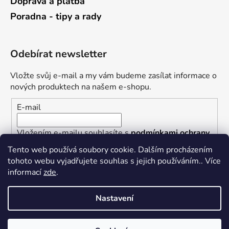
Doprava a platba
Poradna - tipy a rady
Odebírat newsletter
Vložte svůj e-mail a my vám budeme zasílat informace o
nových produktech na našem e-shopu.
E-mail
Vložením e-mailu souhlasíte s
podmínkami ochrany
osobních údajů
Tento web používá soubory cookie. Dalším procházením
tohoto webu vyjadřujete souhlas s jejich používáním.. Více
PŘIHLÁSIT SE
informací
zde
.
Nastavení
Vytvořil Shoptet