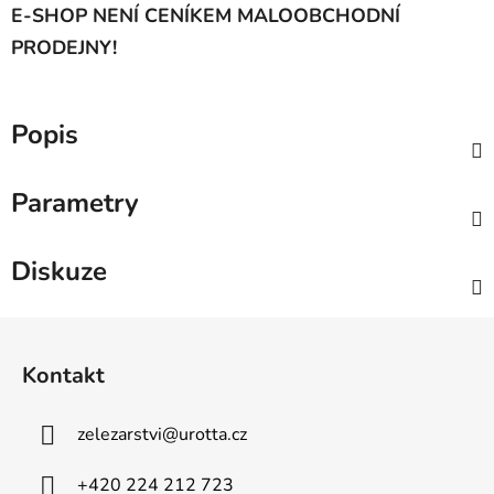
E-SHOP NENÍ CENÍKEM MALOOBCHODNÍ
PRODEJNY!
Popis
Parametry
Diskuze
Z
á
Kontakt
p
a
zelezarstvi
@
urotta.cz
t
í
+420 224 212 723