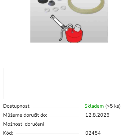
hvězdiček.
Dostupnost
Skladem
(>5 ks)
Můžeme doručit do:
12.8.2026
Možnosti doručení
Kód:
02454