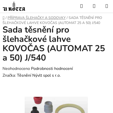
Přejít
Hledat
NÁKUP
na
KOŠÍK
obsah
DOMŮ
/
PŘÍPRAVA ŠLEHAČKY A SODOVKY
/
SADA TĚSNĚNÍ PRO
ŠLEHAČKOVÉ LAHVE KOVOČAS (AUTOMAT 25 A 50) J/540
Sada těsnění pro
šlehačkové lahve
KOVOČAS (AUTOMAT 25
a 50) J/540
Průměrné
Neohodnoceno
Podrobnosti hodnocení
hodnocení
Značka:
Těsnění Nývlt spol s r.o.
produktu
je
0,0
z
5