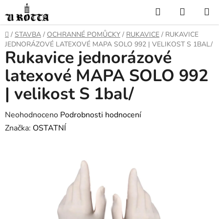
Přejít
Hledat
NÁKUP
na
KOŠÍK
obsah
DOMŮ
/
STAVBA
/
OCHRANNÉ POMŮCKY
/
RUKAVICE
/
RUKAVICE
JEDNORÁZOVÉ LATEXOVÉ MAPA SOLO 992 | VELIKOST S 1BAL/
Rukavice jednorázové
latexové MAPA SOLO 992
| velikost S 1bal/
Průměrné
Neohodnoceno
Podrobnosti hodnocení
hodnocení
Značka:
OSTATNÍ
produktu
je
0,0
z
5
hvězdiček.