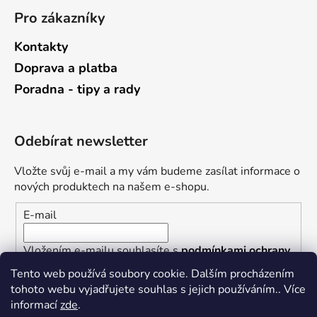
Pro zákazníky
Kontakty
Doprava a platba
Poradna - tipy a rady
Odebírat newsletter
Vložte svůj e-mail a my vám budeme zasílat informace o
nových produktech na našem e-shopu.
E-mail
Vložením e-mailu souhlasíte s
podmínkami ochrany
osobních údajů
Tento web používá soubory cookie. Dalším procházením
tohoto webu vyjadřujete souhlas s jejich používáním.. Více
PŘIHLÁSIT SE
informací
zde
.