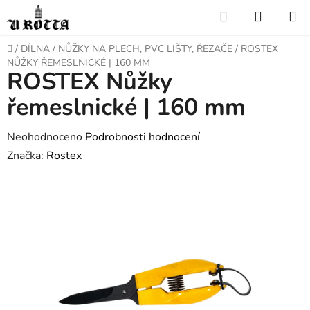
Přejít
Hledat
NÁKUP
na
KOŠÍK
obsah
DOMŮ
/
DÍLNA
/
NŮŽKY NA PLECH, PVC LIŠTY, ŘEZAČE
/
ROSTEX
NŮŽKY ŘEMESLNICKÉ | 160 MM
ROSTEX Nůžky
řemeslnické | 160 mm
Průměrné
Neohodnoceno
Podrobnosti hodnocení
hodnocení
Značka:
Rostex
produktu
je
0,0
z
5
hvězdiček.