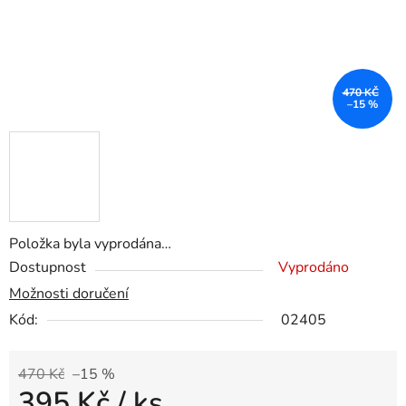
470 KČ
–15 %
Položka byla vyprodána…
Dostupnost
Vyprodáno
Možnosti doručení
Kód:
02405
470 Kč
–15 %
395 Kč
/ ks