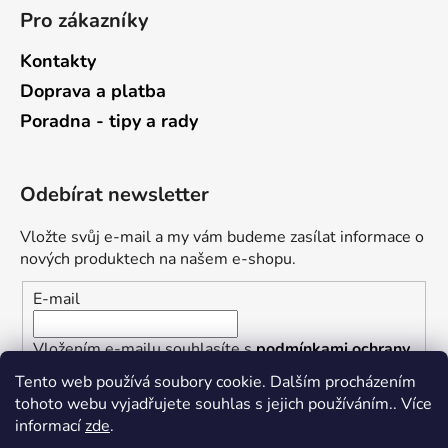
Pro zákazníky
Kontakty
Doprava a platba
Poradna - tipy a rady
Odebírat newsletter
Vložte svůj e-mail a my vám budeme zasílat informace o
nových produktech na našem e-shopu.
E-mail
Vložením e-mailu souhlasíte s
podmínkami ochrany
osobních údajů
Tento web používá soubory cookie. Dalším procházením
tohoto webu vyjadřujete souhlas s jejich používáním.. Více
PŘIHLÁSIT SE
informací
zde
.