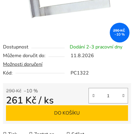
290 KČ
–10 %
Dostupnost
Dodání 2-3 pracovní dny
Můžeme doručit do:
11.8.2026
Možnosti doručení
Kód:
PC1322
290 Kč
–10 %
261 Kč
/ ks
Měrná cena:
DO KOŠÍKU