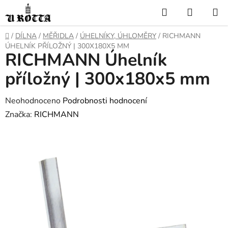
Přejít
Hledat
NÁKUP
na
KOŠÍK
obsah
DOMŮ
/
DÍLNA
/
MĚŘIDLA
/
ÚHELNÍKY, ÚHLOMĚRY
/
RICHMANN
ÚHELNÍK PŘÍLOŽNÝ | 300X180X5 MM
RICHMANN Úhelník
příložný | 300x180x5 mm
Průměrné
Neohodnoceno
Podrobnosti hodnocení
hodnocení
Značka:
RICHMANN
produktu
je
0,0
z
5
hvězdiček.