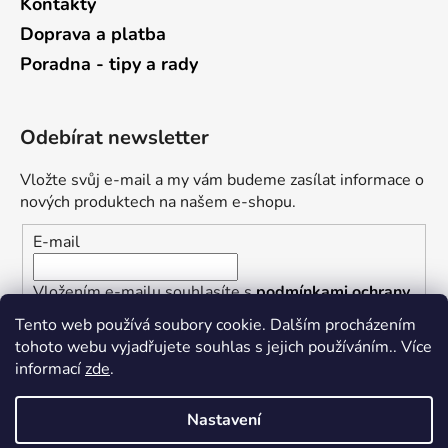
Kontakty
Doprava a platba
Poradna - tipy a rady
Odebírat newsletter
Vložte svůj e-mail a my vám budeme zasílat informace o
nových produktech na našem e-shopu.
E-mail
Vložením e-mailu souhlasíte s
podmínkami ochrany
osobních údajů
Tento web používá soubory cookie. Dalším procházením
tohoto webu vyjadřujete souhlas s jejich používáním.. Více
PŘIHLÁSIT SE
informací
zde
.
Nastavení