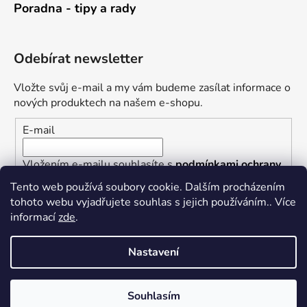
Poradna - tipy a rady
Odebírat newsletter
Vložte svůj e-mail a my vám budeme zasílat informace o
nových produktech na našem e-shopu.
E-mail
Vložením e-mailu souhlasíte s
podmínkami ochrany
osobních údajů
Tento web používá soubory cookie. Dalším procházením
tohoto webu vyjadřujete souhlas s jejich používáním.. Více
PŘIHLÁSIT SE
informací
zde
.
Nastavení
Vytvořil Shoptet
Souhlasím
Copyright 2026
Železářství U Rotta
. Všechna práva