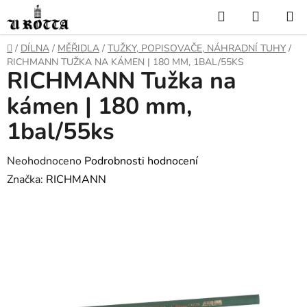
Přejít
Hledat
NÁKUP
na
KOŠÍK
obsah
DOMŮ
/
DÍLNA
/
MĚŘIDLA
/
TUŽKY, POPISOVAČE, NÁHRADNÍ TUHY
/
RICHMANN TUŽKA NA KÁMEN | 180 MM, 1BAL/55KS
RICHMANN Tužka na
kámen | 180 mm,
1bal/55ks
Průměrné
Neohodnoceno
Podrobnosti hodnocení
hodnocení
Značka:
RICHMANN
produktu
je
0,0
z
5
hvězdiček.