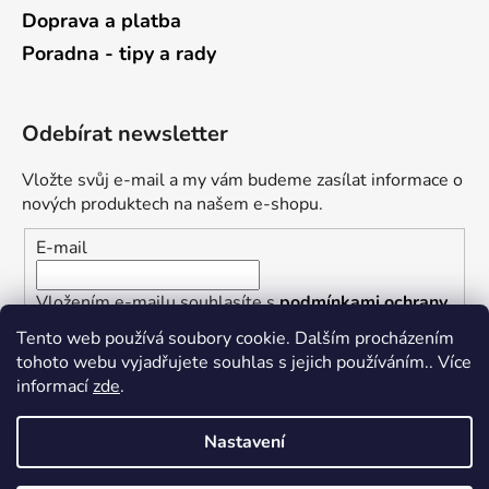
Doprava a platba
Poradna - tipy a rady
Odebírat newsletter
Vložte svůj e-mail a my vám budeme zasílat informace o
nových produktech na našem e-shopu.
E-mail
Vložením e-mailu souhlasíte s
podmínkami ochrany
osobních údajů
Tento web používá soubory cookie. Dalším procházením
tohoto webu vyjadřujete souhlas s jejich používáním.. Více
PŘIHLÁSIT SE
informací
zde
.
Nastavení