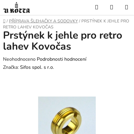
Přejít
Hledat
NÁKUP
na
KOŠÍK
obsah
DOMŮ
/
PŘÍPRAVA ŠLEHAČKY A SODOVKY
/
PRSTÝNEK K JEHLE PRO
RETRO LAHEV KOVOČAS
Prstýnek k jehle pro retro
lahev Kovočas
Průměrné
Neohodnoceno
Podrobnosti hodnocení
hodnocení
Značka:
Sifos spol. s r.o.
produktu
je
0,0
z
5
hvězdiček.