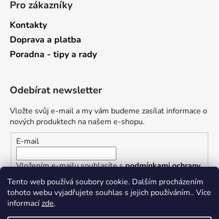
Pro zákazníky
Kontakty
Doprava a platba
Poradna - tipy a rady
Odebírat newsletter
Vložte svůj e-mail a my vám budeme zasílat informace o
nových produktech na našem e-shopu.
E-mail
Vložením e-mailu souhlasíte s
podmínkami ochrany
osobních údajů
Tento web používá soubory cookie. Dalším procházením
tohoto webu vyjadřujete souhlas s jejich používáním.. Více
PŘIHLÁSIT SE
informací
zde
.