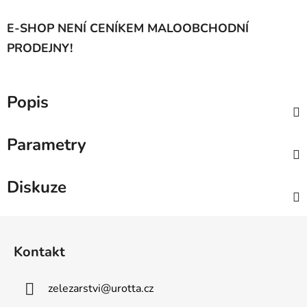
E-SHOP NENÍ CENÍKEM MALOOBCHODNÍ
PRODEJNY!
Popis
Parametry
Diskuze
Z
á
Kontakt
p
a
zelezarstvi
@
urotta.cz
t