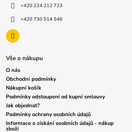
í
+420 224 212 723
+420 730 514 546
Vše o nákupu
O nás
Obchodní podmínky
Nákupní košík
Podmínky odstoupení od kupní smlouvy
Jak objednat?
Podmínky ochrany osobních údajů
Informace o získání osobních údajů - nákup
zboží