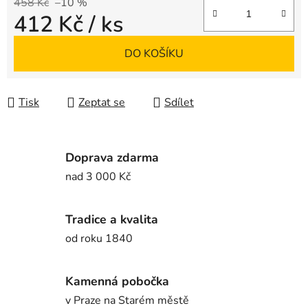
458 Kč
–10 %
412 Kč
/ ks
Měrná cena:
DO KOŠÍKU
Tisk
Zeptat se
Sdílet
Doprava zdarma
nad 3 000 Kč
Tradice a kvalita
od roku 1840
Kamenná pobočka
v Praze na Starém městě