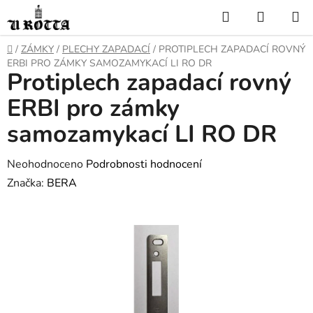
Přejít
Hledat
NÁKUP
na
KOŠÍK
obsah
DOMŮ
/
ZÁMKY
/
PLECHY ZAPADACÍ
/
PROTIPLECH ZAPADACÍ ROVNÝ
ERBI PRO ZÁMKY SAMOZAMYKACÍ LI RO DR
Protiplech zapadací rovný
ERBI pro zámky
samozamykací LI RO DR
Průměrné
Neohodnoceno
Podrobnosti hodnocení
hodnocení
Značka:
BERA
produktu
je
0,0
z
5
hvězdiček.