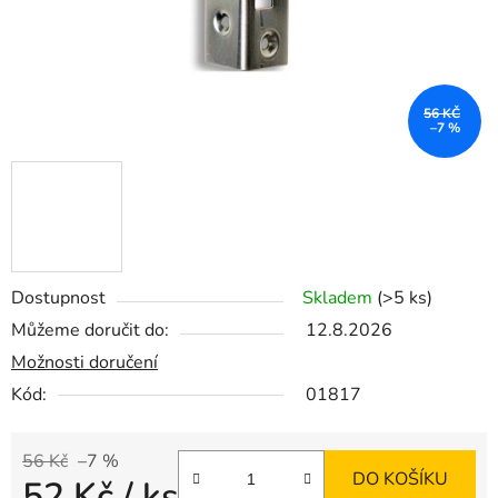
56 KČ
–7 %
Dostupnost
Skladem
(>5 ks)
Můžeme doručit do:
12.8.2026
Možnosti doručení
Kód:
01817
56 Kč
–7 %
DO KOŠÍKU
52 Kč
/ ks