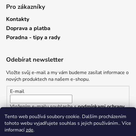
Pro zákazníky
Kontakty
Doprava a platba
Poradna - tipy a rady
Odebírat newsletter
Vložte svůj e-mail a my vám budeme zasílat informace o
nových produktech na našem e-shopu.
E-mail
Vložením e-mailu souhlasíte s
podmínkami ochrany
osobních údajů
Tento web používá soubory cookie. Dalším procházením
tohoto webu vyjadřujete souhlas s jejich používáním.. Více
PŘIHLÁSIT SE
informací
zde
.