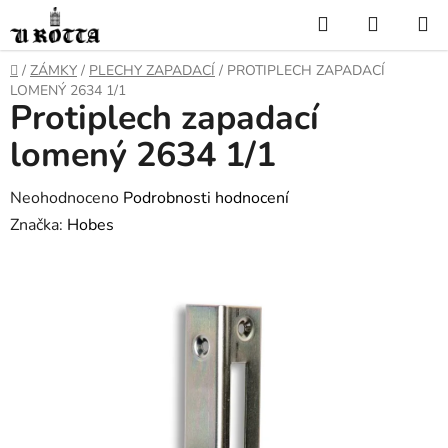
Přejít
Hledat
NÁKUP
na
KOŠÍK
obsah
DOMŮ
/
ZÁMKY
/
PLECHY ZAPADACÍ
/
PROTIPLECH ZAPADACÍ
LOMENÝ 2634 1/1
Protiplech zapadací
lomený 2634 1/1
Průměrné
Neohodnoceno
Podrobnosti hodnocení
hodnocení
Značka:
Hobes
produktu
je
0,0
z
5
hvězdiček.