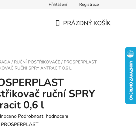
Přihlášení
Registrace
PRÁZDNÝ KOŠÍK
NÁKUPNÍ
KOŠÍK
RADA
/
RUČNÍ POSTŘIKOVAČE
/
PROSPERPLAST
KOVAČ RUČNÍ SPRY ANTRACIT 0,6 L
OSPERPLAST
třikovač ruční SPRY
racit 0,6 l
né
dnoceno
Podrobnosti hodnocení
ení
:
PROSPERPLAST
tu