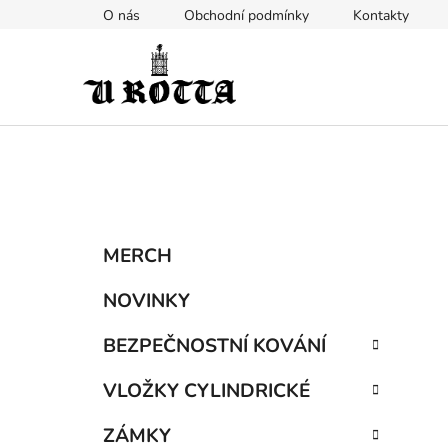
Přejít
O nás
Obchodní podmínky
Kontakty
na
obsah
P
K
Přeskočit
MERCH
a
kategorie
o
t
s
NOVINKY
e
t
g
BEZPEČNOSTNÍ KOVÁNÍ
r
o
a
r
VLOŽKY CYLINDRICKÉ
i
n
e
n
ZÁMKY