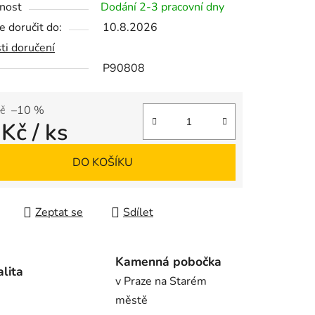
nost
Dodání 2-3 pracovní dny
 doručit do:
10.8.2026
ti doručení
P90808
ek.
č
–10 %
 Kč
/ ks
 cena:
DO KOŠÍKU
Zeptat se
Sdílet
Kamenná pobočka
alita
v Praze na Starém
městě