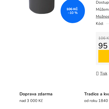
Dostup
je
106 KČ
Můžeme
0,0
–10 %
Možnos
z
5
Kód:
hvězdič
106 K
95
Měrná
Tisk
Doprava zdarma
Tradice a kv
nad 3 000 Kč
od roku 1840