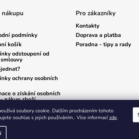
o nákupu
Pro zákazníky
Kontakty
dní podmínky
Doprava a platba
ní košík
Poradna - tipy a rady
nky odstoupení od
 smlouvy
bjednat?
nky ochrany osobních
mace o získání osobních
 - nákup zboží
mace o získání osobních
oužívá soubory cookie. Dalším procházením tohoto
 - zasílání newsletterů
jete souhlas s jejich používáním.. Více informací
zde
.
í