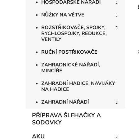
HOSPODÁŘSKÉ NÁŘADÍ
NŮŽKY NA VĚTVE
ROZSTŘIKOVAČE, SPOJKY,
RYCHLOSPOJKY, REDUKCE,
VENTILY
RUČNÍ POSTŘIKOVAČE
ZAHRADNICKÉ NÁŘADÍ,
MINCÍŘE
ZAHRADNÍ HADICE, NAVIJÁKY
NA HADICE
ZAHRADNÍ NÁŘADÍ
PŘÍPRAVA ŠLEHAČKY A
SODOVKY
AKU