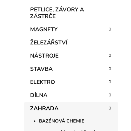
í
p
PETLICE, ZÁVORY A
a
ZÁSTRČE
n
MAGNETY
e
l
ŽELEZÁŘSTVÍ
NÁSTROJE
STAVBA
ELEKTRO
DÍLNA
ZAHRADA
BAZÉNOVÁ CHEMIE