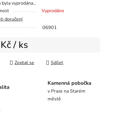
a byla vyprodána…
nost
Vyprodáno
ti doručení
06901
ek.
 Kč
/ ks
 cena:
Zeptat se
Sdílet
Kamenná pobočka
alita
v Praze na Starém
městě
!