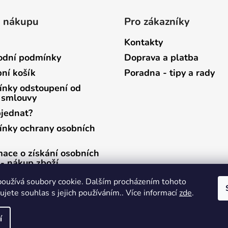
o nákupu
Pro zákazníky
Kontakty
dní podmínky
Doprava a platba
ní košík
Poradna - tipy a rady
nky odstoupení od
 smlouvy
bjednat?
nky ochrany osobních
mace o získání osobních
 - nákup zboží
mace o získání osobních
oužívá soubory cookie. Dalším procházením tohoto
 - zasílání newsletterů
jete souhlas s jejich používáním.. Více informací
zde
.
í