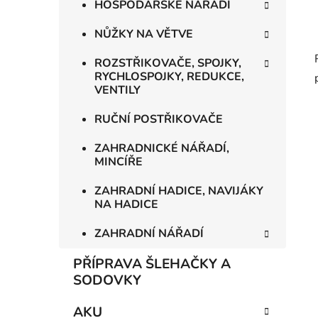
HOSPODÁŘSKÉ NÁŘADÍ
NŮŽKY NA VĚTVE
ROZSTŘIKOVAČE, SPOJKY,
RYCHLOSPOJKY, REDUKCE,
VENTILY
RUČNÍ POSTŘIKOVAČE
ZAHRADNICKÉ NÁŘADÍ,
MINCÍŘE
ZAHRADNÍ HADICE, NAVIJÁKY
NA HADICE
ZAHRADNÍ NÁŘADÍ
PŘÍPRAVA ŠLEHAČKY A
SODOVKY
AKU