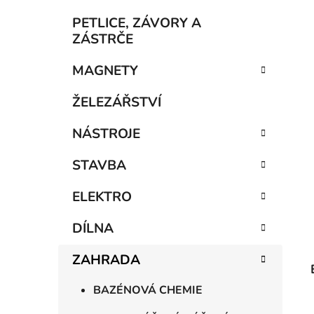
í
p
PETLICE, ZÁVORY A
a
ZÁSTRČE
n
MAGNETY
e
l
ŽELEZÁŘSTVÍ
NÁSTROJE
STAVBA
ELEKTRO
DÍLNA
ZAHRADA
BAZÉNOVÁ CHEMIE