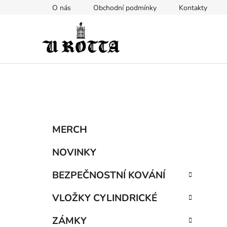
Přejít
O nás
Obchodní podmínky
Kontakty
na
obsah
P
K
Přeskočit
MERCH
a
kategorie
o
t
s
NOVINKY
e
t
g
BEZPEČNOSTNÍ KOVÁNÍ
r
o
a
r
VLOŽKY CYLINDRICKÉ
i
n
e
n
ZÁMKY