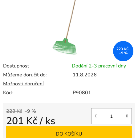
223 KČ
–9 %
Dostupnost
Dodání 2-3 pracovní dny
Můžeme doručit do:
11.8.2026
Možnosti doručení
Kód:
P90801
223 Kč
–9 %
201 Kč
/ ks
Měrná cena:
DO KOŠÍKU