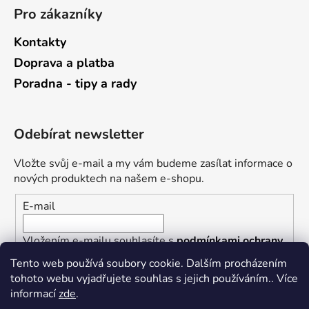
Pro zákazníky
Kontakty
Doprava a platba
Poradna - tipy a rady
Odebírat newsletter
Vložte svůj e-mail a my vám budeme zasílat informace o
nových produktech na našem e-shopu.
E-mail
Vložením e-mailu souhlasíte s
podmínkami ochrany
osobních údajů
Tento web používá soubory cookie. Dalším procházením
tohoto webu vyjadřujete souhlas s jejich používáním.. Více
PŘIHLÁSIT SE
informací
zde
.